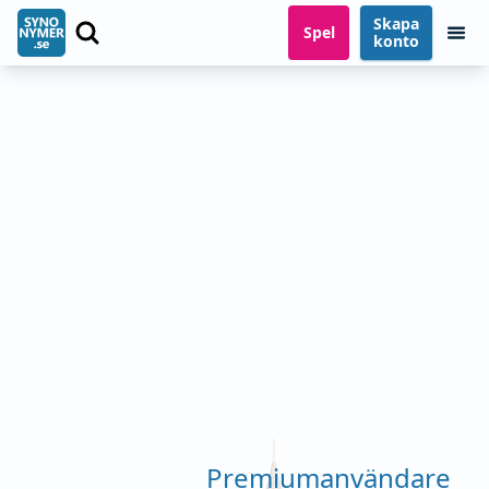
Skapa
Spel
konto
Premiumanvändare