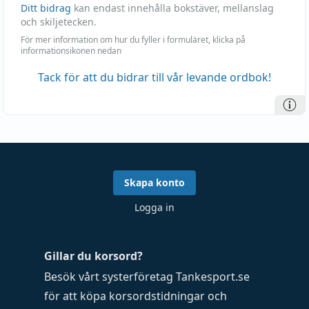
Ditt bidrag
kan endast innehålla bokstäver, mellanslag
och skiljetecken.
För mer information om hur du fyller i formuläret, klicka på
informationsikonen nedan
Tack för att du bidrar till vår levande ordbok!
Skapa konto
Logga in
Gillar du korsord?
Besök vårt systerföretag
Tankesport.se
för att köpa
korsordstidningar
och