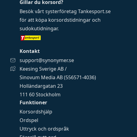
Gillar du korsord?
Besök vårt systerföretag
Tankesport.se
för att köpa
korsordstidningar
och
sudokutidningar
.
Kontakt
support@synonymer.se
Keesing Sverige AB /
Sinovum Media AB (556571-4036)
Holländargatan 23
111 60 Stockholm
Funktioner
Korsordshjälp
Ordspel
Uttryck och ordspråk