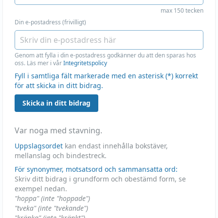
max 150 tecken
Din e-postadress (frivilligt)
Genom att fylla i din e-postadress godkänner du att den sparas hos
oss. Läs mer i vår
Integritetspolicy
Fyll i samtliga fält markerade med en asterisk (*) korrekt
för att skicka in ditt bidrag.
Skicka in ditt bidrag
Var noga med stavning.
Uppslagsordet
kan endast innehålla bokstäver,
mellanslag och bindestreck.
För synonymer, motsatsord och sammansatta ord:
Skriv ditt bidrag i grundform och obestämd form, se
exempel nedan.
"hoppa" (inte "hoppade")
"tveka" (inte "tvekande")
"kränka" (inte "kränkt")