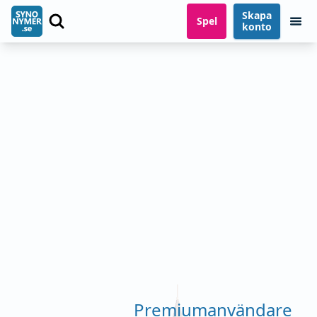
Skapa
Spel
konto
Premiumanvändare