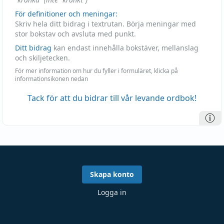
För definitioner och meningar:
Skriv hela ditt bidrag i textrutan. Börja meningar med
stor bokstav och avsluta med punkt.
Ditt bidrag
kan endast innehålla bokstäver, mellanslag
och skiljetecken.
För mer information om hur du fyller i formuläret, klicka på
informationsikonen nedan
Tack för att du bidrar till vår levande ordbok!
Skapa konto
Logga in