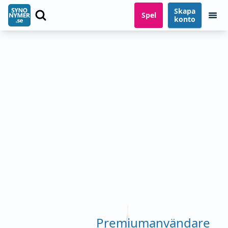
Skapa
Spel
konto
Premiumanvändare