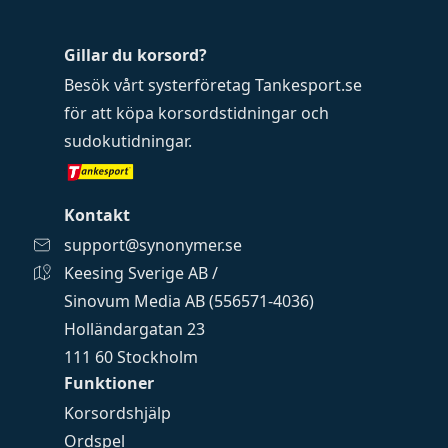
Gillar du korsord?
Besök vårt systerföretag
Tankesport.se
för att köpa
korsordstidningar
och
sudokutidningar
.
Kontakt
support@synonymer.se
Keesing Sverige AB /
Sinovum Media AB (556571-4036)
Holländargatan 23
111 60 Stockholm
Funktioner
Korsordshjälp
Ordspel