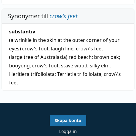
Synonymer till
crow's feet
substantiv
(a wrinkle in the skin at the outer corner of your
eyes)
crow's foot
;
laugh line
;
crow\'s feet
(large tree of Australasia)
red beech
;
brown oak
;
booyong
;
crow's foot
;
stave wood
;
silky elm
;
Heritiera trifoliolata
;
Terrietia trifoliolata
;
crow\'s
feet
Skapa konto
Logga in