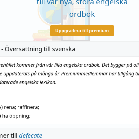
till vår nya, stora engelska
ordbok
Uppgradera till premium
- Översättning till svenska
nehållet kommer från vår lilla engelska ordbok. Det bygger på oli
te uppdaterats på många år. Premiummedlemmar har tillgång till
daterade engelska lexikon.
y)
rena
;
raffinera
;
)
ha öppning;
er till
defecate