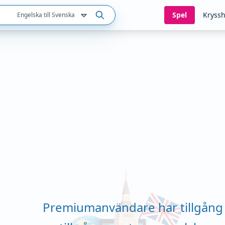
Spel
Kryssh
Engelska till Svenska
Premiumanvändare har tillgång