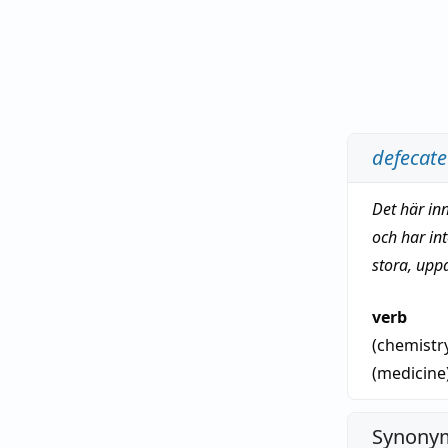
defecate
Det här in
och har in
stora, upp
verb
(chemistr
(medicine
Synonym