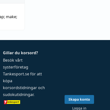
ap
;
make
;
Gillar du korsord?
Besök vårt
systerföretag
Tankesport.se
för att
köpa
korsordstidningar
och
sudokutidningar
.
Skapa konto
Logga in