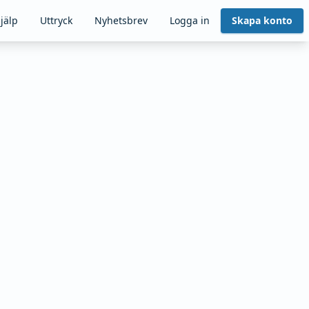
jälp
Uttryck
Nyhetsbrev
Logga in
Skapa konto