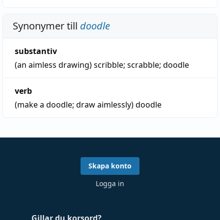
Synonymer till
doodle
substantiv
(an aimless drawing)
scribble
;
scrabble
;
doodle
verb
(make a doodle; draw aimlessly)
doodle
Skapa konto
Logga in
Gillar du korsord?