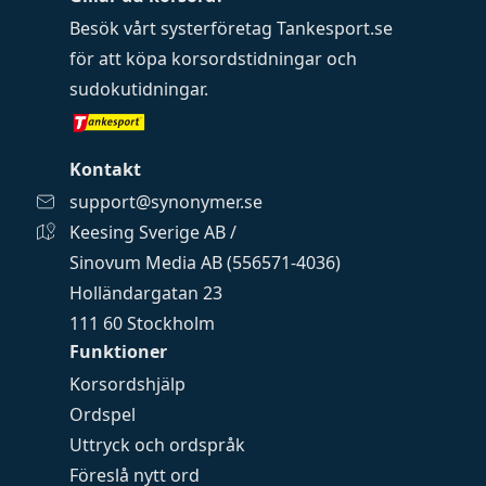
Besök vårt systerföretag
Tankesport.se
för att köpa
korsordstidningar
och
sudokutidningar
.
Kontakt
support@synonymer.se
Keesing Sverige AB /
Sinovum Media AB (556571-4036)
Holländargatan 23
111 60 Stockholm
Funktioner
Korsordshjälp
Ordspel
Uttryck och ordspråk
Föreslå nytt ord