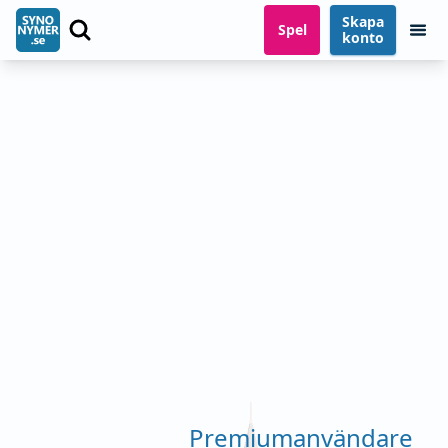
Skapa
Spel
konto
Premiumanvändare