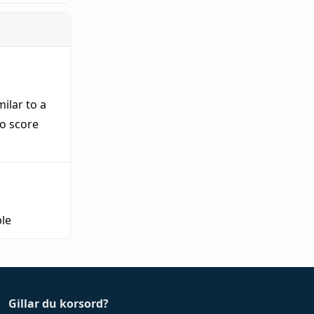
ilar to a
to score
le
Gillar du korsord?