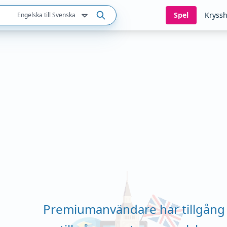
Spel
Kryssh
Engelska till Svenska
Premiumanvändare har tillgång