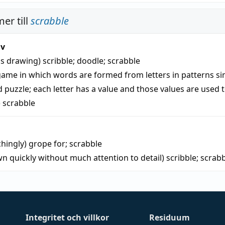
er till
scrabble
iv
ss drawing)
scribble
;
doodle
;
scrabble
game in which words are formed from letters in patterns sim
 puzzle; each letter has a value and those values are used 
)
scrabble
chingly)
grope for
;
scrabble
wn quickly without much attention to detail)
scribble
;
scrabb
Integritet och villkor
Residuum