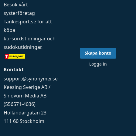
Besök vårt
systerföretag
Tankesport.se
för att
köpa
korsordstidningar
och
sudokutidningar
.
Skapa konto
Logga in
Kontakt
support@synonymer.se
Keesing Sverige AB /
Sinovum Media AB
(556571-4036)
Holländargatan 23
111 60 Stockholm