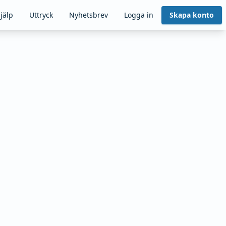
jälp
Uttryck
Nyhetsbrev
Logga in
Skapa konto