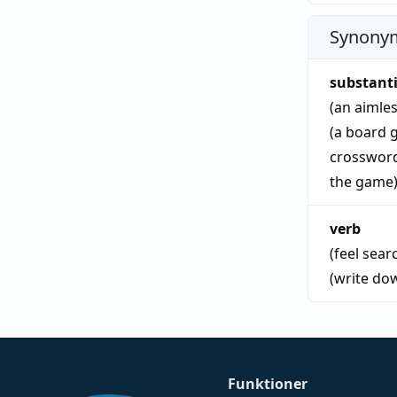
Synonym
substant
(an aimle
(a board 
crossword
the game
verb
(feel sear
(write do
Funktioner