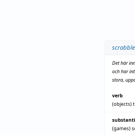
scrabble
Det här in
och har in
stora, upp
verb
(objects)
substant
(games)
s