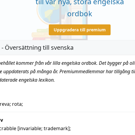
till vår nya, stora engelska
ordbok
Uppgradera till premium
- Översättning till svenska
nehållet kommer från vår lilla engelska ordbok. Det bygger på oli
te uppdaterats på många år. Premiummedlemmar har tillgång till
daterade engelska lexikon.
treva
;
rota
;
iv
crabble [invariable; trademark];