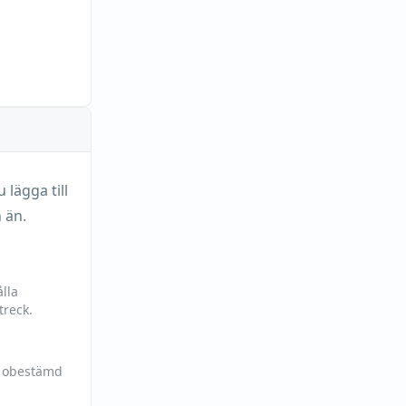
lägga till
 än.
lla
treck.
h obestämd