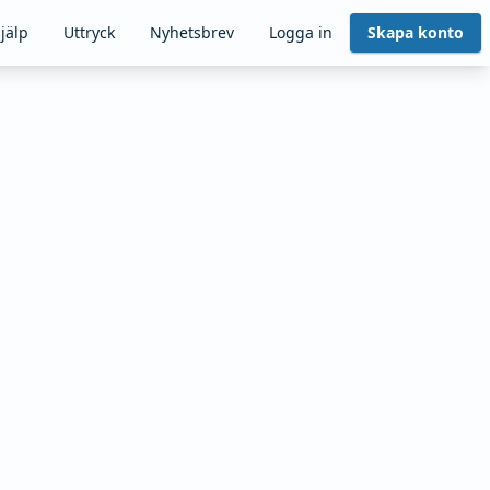
jälp
Uttryck
Nyhetsbrev
Logga in
Skapa konto