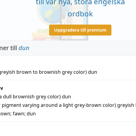
till vår nya, stora engelska
ordbok
Uppgradera till premium
er till
dun
l greyish brown to brownish grey color)
dun
iv
a dull brownish grey color)
dun
or pigment varying around a light grey-brown color)
greyish
brown
;
fawn
;
dun