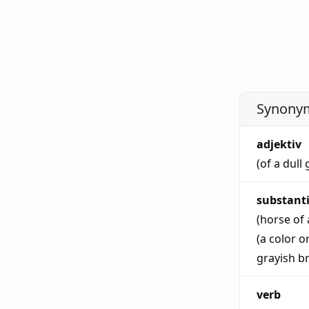
Synonym
adjektiv
(of a dul
substant
(horse of 
(a color 
grayish 
verb