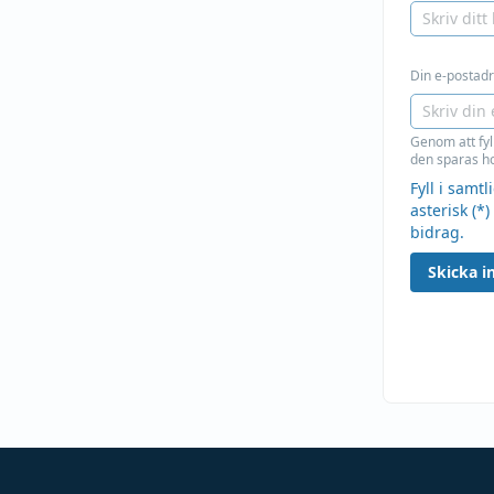
Din e-postadre
Genom att fyl
den sparas ho
Fyll i samt
asterisk (*)
bidrag.
Skicka in