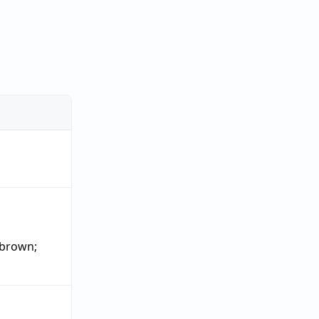
 brown
;