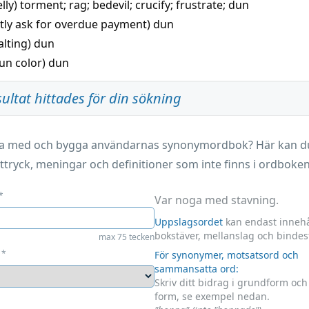
elly)
torment
;
rag
;
bedevil
;
crucify
;
frustrate
;
dun
ntly ask for overdue payment)
dun
alting)
dun
un color)
dun
sultat hittades för din sökning
ara med och bygga användarnas synonymordbok? Här kan du 
ttryck, meningar och definitioner som inte finns i ordboken
*
Var noga med stavning.
Uppslagsordet
kan endast innehå
bokstäver, mellanslag och bindes
max 75 tecken
*
För synonymer, motsatsord och
sammansatta ord:
Skriv ditt bidrag i grundform oc
form, se exempel nedan.