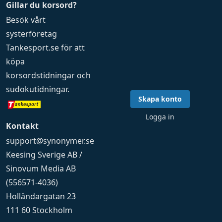
Gillar du korsord?
Besök vårt
systerföretag
Tankesport.se
för att
köpa
korsordstidningar
och
sudokutidningar
.
Skapa konto
Logga in
Kontakt
support@synonymer.se
Keesing Sverige AB /
Sinovum Media AB
(556571-4036)
Holländargatan 23
111 60 Stockholm