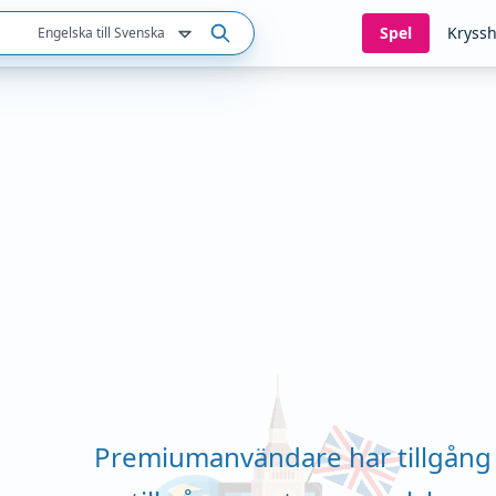
Spel
Kryssh
Engelska till Svenska
Premiumanvändare har tillgång