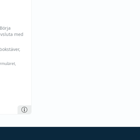
 Börja
avsluta med
bokstäver,
ormuläret,