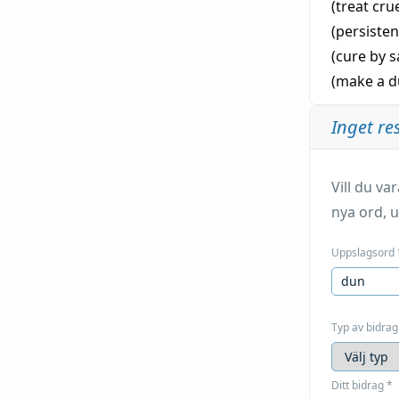
(treat cru
(persiste
(cure by s
(make a d
Inget re
Vill du v
nya ord, u
Uppslagsord
Typ av bidrag
Ditt bidrag
*