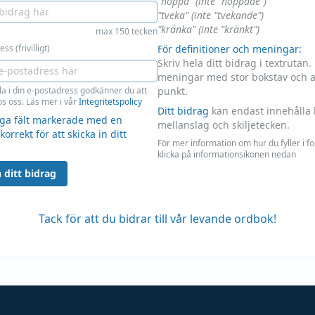
"hoppa" (inte "hoppade")
"tveka" (inte "tvekande")
"kränka" (inte "kränkt")
max 150 tecken
ss (frivilligt)
För definitioner och meningar:
Skriv hela ditt bidrag i textrutan.
meningar med stor bokstav och 
la i din e-postadress godkänner du att
punkt.
s oss. Läs mer i vår
Integritetspolicy
Ditt bidrag
kan endast innehålla 
liga fält markerade med en
mellanslag och skiljetecken.
 korrekt för att skicka in ditt
För mer information om hur du fyller i f
klicka på informationsikonen nedan
 ditt bidrag
Tack för att du bidrar till vår levande ordbok!