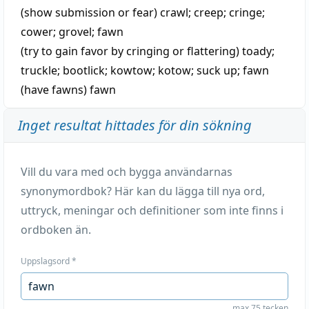
(show submission or fear)
crawl
;
creep
;
cringe
;
cower
;
grovel
;
fawn
(try to gain favor by cringing or flattering)
toady
;
truckle
;
bootlick
;
kowtow
;
kotow
;
suck up
;
fawn
(have fawns)
fawn
Inget resultat hittades för din sökning
Vill du vara med och bygga användarnas
synonymordbok? Här kan du lägga till nya ord,
uttryck, meningar och definitioner som inte finns i
ordboken än.
Uppslagsord
*
max 75 tecken