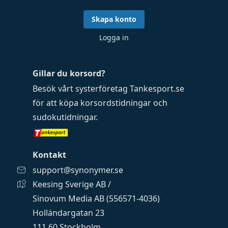
Skapa konto
Logga in
Gillar du korsord?
Besök vårt systerföretag
Tankesport.se
för att köpa
korsordstidningar
och
sudokutidningar
.
Kontakt
support@synonymer.se
Keesing Sverige AB /
Sinovum Media AB (556571-4036)
Holländargatan 23
111 60 Stockholm