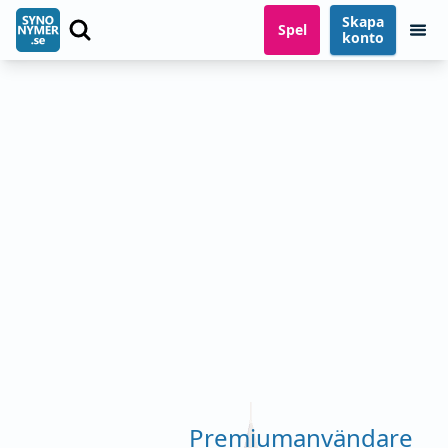
Skapa
Spel
konto
Premiumanvändare