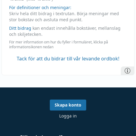
För definitioner och meningar:
Skriv hela ditt bidrag i textrutan. Börja meningar med
stor bokstav och avsluta med punkt.
Ditt bidrag
kan endast innehålla bokstäver, mellanslag
och skiljetecken.
För mer information om hur du fyller i formuläret, klicka på
informationsikonen nedan
Tack för att du bidrar till vår levande ordbok!
Skapa konto
Logga in