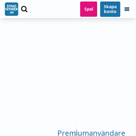
Skapa
Spel
konto
Premiumanvändare