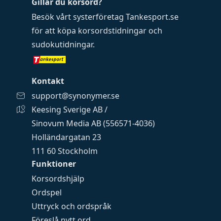
Gillar du korsord?
Besök vårt systerföretag
Tankesport.se
för att köpa
korsordstidningar
och
sudokutidningar
.
Kontakt
support@synonymer.se
Keesing Sverige AB /
Sinovum Media AB (556571-4036)
Holländargatan 23
111 60 Stockholm
Funktioner
Korsordshjälp
Ordspel
Uttryck och ordspråk
Föreslå nytt ord