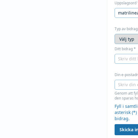
Uppslagsord
Typ av bidrag
Ditt bidrag
*
Din e-postadre
Genom att fyl
den sparas ho
Fyll i samt
asterisk (*)
bidrag.
Skicka in