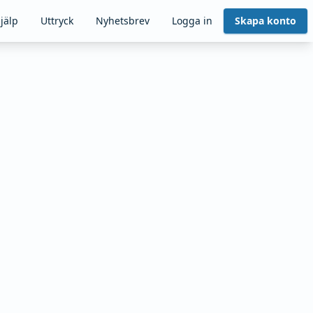
jälp
Uttryck
Nyhetsbrev
Logga in
Skapa konto