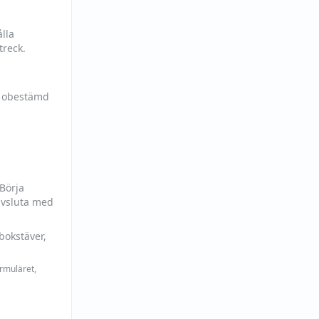
lla
treck.
h obestämd
 Börja
avsluta med
bokstäver,
ormuläret,