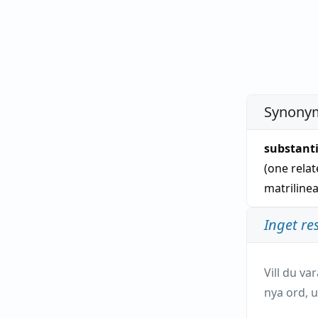
Synonym
substant
(one rela
matrilinea
Inget re
Vill du v
nya ord, u