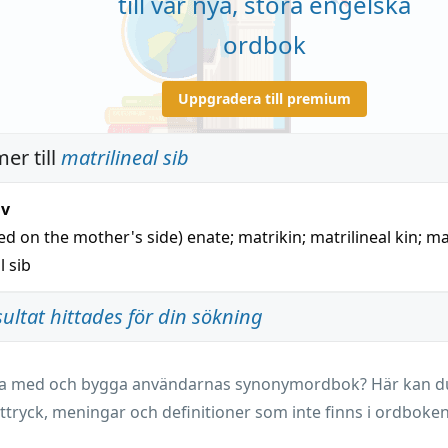
till vår nya, stora engelska
ordbok
Uppgradera till premium
er till
matrilineal sib
iv
ted on the mother's side)
enate
;
matrikin
;
matrilineal kin
;
ma
l sib
sultat hittades för din sökning
ara med och bygga användarnas synonymordbok? Här kan du 
ttryck, meningar och definitioner som inte finns i ordboken