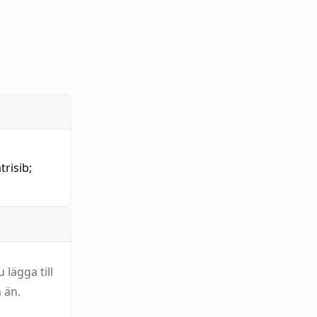
trisib
;
lägga till
 än.