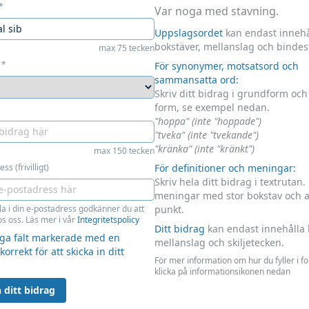
*
Var noga med stavning.
Uppslagsordet
kan endast innehå
bokstäver, mellanslag och bindes
max 75 tecken
*
För synonymer, motsatsord och
sammansatta ord:
Skriv ditt bidrag i grundform oc
form, se exempel nedan.
"hoppa" (inte "hoppade")
"tveka" (inte "tvekande")
"kränka" (inte "kränkt")
max 150 tecken
ss (frivilligt)
För definitioner och meningar:
Skriv hela ditt bidrag i textrutan.
meningar med stor bokstav och 
la i din e-postadress godkänner du att
punkt.
s oss. Läs mer i vår
Integritetspolicy
Ditt bidrag
kan endast innehålla 
liga fält markerade med en
mellanslag och skiljetecken.
 korrekt för att skicka in ditt
För mer information om hur du fyller i f
klicka på informationsikonen nedan
 ditt bidrag