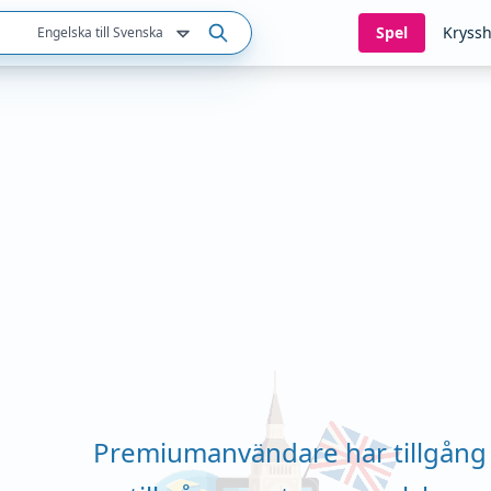
Spel
Kryssh
Engelska till Svenska
Premiumanvändare har tillgång