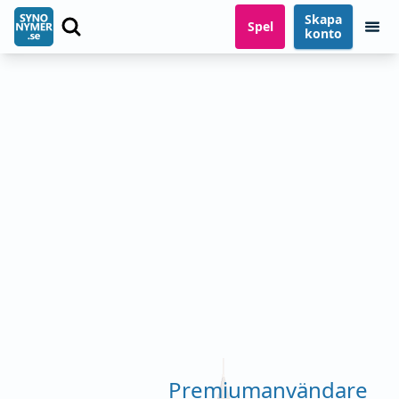
Skapa
Spel
konto
Premiumanvändare