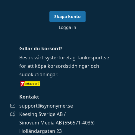
Skapa konto
Logga in
Gillar du korsord?
Besök vårt systerföretag
Tankesport.se
för att köpa
korsordstidningar
och
sudokutidningar
.
Kontakt
support@synonymer.se
Keesing Sverige AB /
Sinovum Media AB (556571-4036)
Holländargatan 23