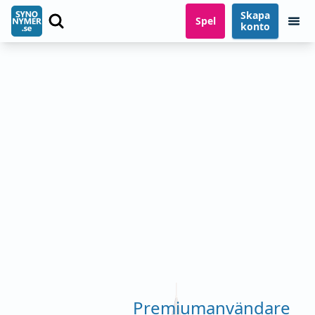
Skapa
Spel
konto
Premiumanvändare