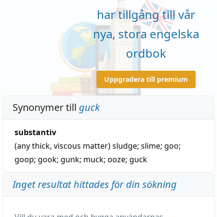
har tillgång till vår
nya, stora engelska
ordbok
Uppgradera till premium
Synonymer till
guck
substantiv
(any thick, viscous matter)
sludge
;
slime
;
goo
;
goop
;
gook
;
gunk
;
muck
;
ooze
;
guck
Inget resultat hittades för din sökning