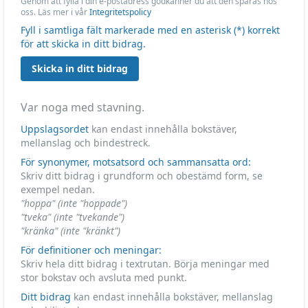
Genom att fylla i din e-postadress godkänner du att den sparas hos
oss. Läs mer i vår
Integritetspolicy
Fyll i samtliga fält markerade med en asterisk (*) korrekt
för att skicka in ditt bidrag.
Skicka in ditt bidrag
Var noga med stavning.
Uppslagsordet
kan endast innehålla bokstäver,
mellanslag och bindestreck.
För synonymer, motsatsord och sammansatta ord:
Skriv ditt bidrag i grundform och obestämd form, se
exempel nedan.
"hoppa" (inte "hoppade")
"tveka" (inte "tvekande")
"kränka" (inte "kränkt")
För definitioner och meningar:
Skriv hela ditt bidrag i textrutan. Börja meningar med
stor bokstav och avsluta med punkt.
Ditt bidrag
kan endast innehålla bokstäver, mellanslag