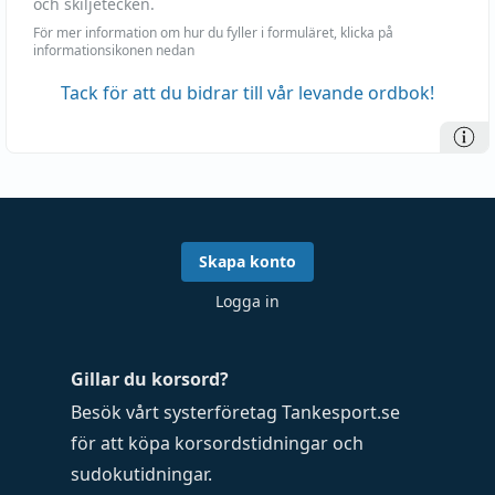
och skiljetecken.
För mer information om hur du fyller i formuläret, klicka på
informationsikonen nedan
Tack för att du bidrar till vår levande ordbok!
Skapa konto
Logga in
Gillar du korsord?
Besök vårt systerföretag
Tankesport.se
för att köpa
korsordstidningar
och
sudokutidningar
.