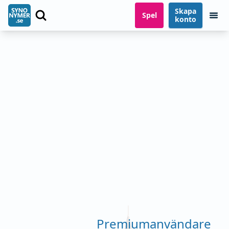
Skapa
Spel
konto
Premiumanvändare