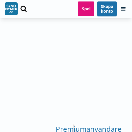
Skapa
Spel
konto
Premiumanvändare