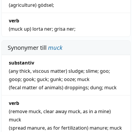
(agriculture)
gödsel
;
verb
(muck up)
lorta ner
;
grisa ner
;
Synonymer till
muck
substantiv
(any thick, viscous matter)
sludge
;
slime
;
goo
;
goop
;
gook
;
guck
;
gunk
;
ooze
;
muck
(fecal matter of animals)
droppings
;
dung
;
muck
verb
(remove muck, clear away muck, as in a mine)
muck
(spread manure, as for fertilization)
manure
;
muck