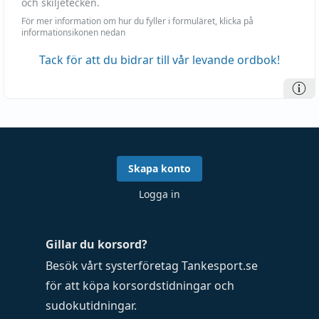
och skiljetecken.
För mer information om hur du fyller i formuläret, klicka på
informationsikonen nedan
Tack för att du bidrar till vår levande ordbok!
Skapa konto
Logga in
Gillar du korsord?
Besök vårt systerföretag
Tankesport.se
för att köpa
korsordstidningar
och
sudokutidningar
.