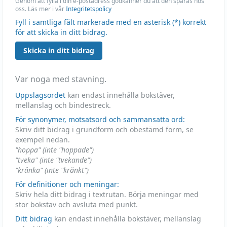
Genom att fylla i din e-postadress godkänner du att den sparas hos
oss. Läs mer i vår
Integritetspolicy
Fyll i samtliga fält markerade med en asterisk (*) korrekt
för att skicka in ditt bidrag.
Skicka in ditt bidrag
Var noga med stavning.
Uppslagsordet
kan endast innehålla bokstäver,
mellanslag och bindestreck.
För synonymer, motsatsord och sammansatta ord:
Skriv ditt bidrag i grundform och obestämd form, se
exempel nedan.
"hoppa" (inte "hoppade")
"tveka" (inte "tvekande")
"kränka" (inte "kränkt")
För definitioner och meningar:
Skriv hela ditt bidrag i textrutan. Börja meningar med
stor bokstav och avsluta med punkt.
Ditt bidrag
kan endast innehålla bokstäver, mellanslag