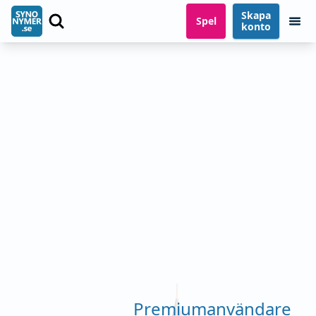
Skapa
Spel
konto
Premiumanvändare