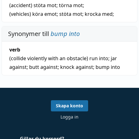
(accident)
stöta mot
; törna mot;
(vehicles)
köra emot;
stöta mot
; krocka med;
Synonymer till
bump into
verb
(collide violently with an obstacle)
run into
;
jar
against
;
butt against
;
knock against
;
bump into
Skapa konto
Logga in
Gillar du korsord?