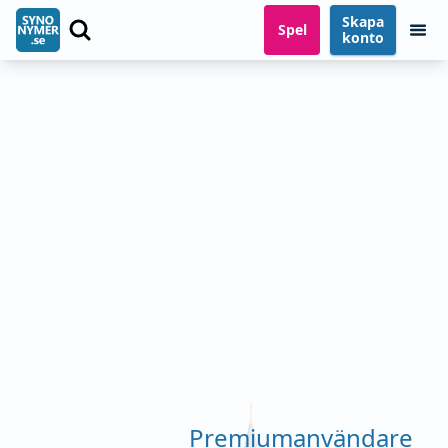
Skapa
Spel
konto
Premiumanvändare