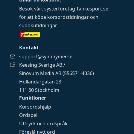
Besök vårt systerföretag
Tankesport.se
för att köpa
korsordstidningar
och
sudokutidningar
.
Kontakt
support@synonymer.se
Keesing Sverige AB /
Sinovum Media AB (556571-4036)
Holländargatan 23
111 60 Stockholm
Funktioner
Korsordshjälp
Ordspel
Uttryck och ordspråk
Föreslå nytt ord