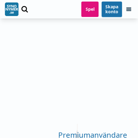
Skapa
Spel
konto
Premiumanvändare