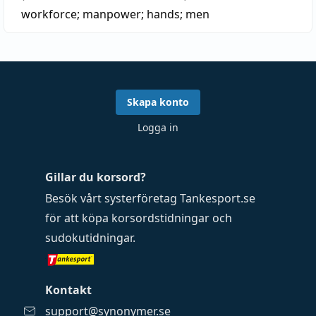
workforce
;
manpower
;
hands
;
men
Skapa konto
Logga in
Gillar du korsord?
Besök vårt systerföretag
Tankesport.se
för att köpa
korsordstidningar
och
sudokutidningar
.
Kontakt
support@synonymer.se