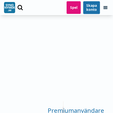
Skapa
Spel
konto
Premiumanvändare