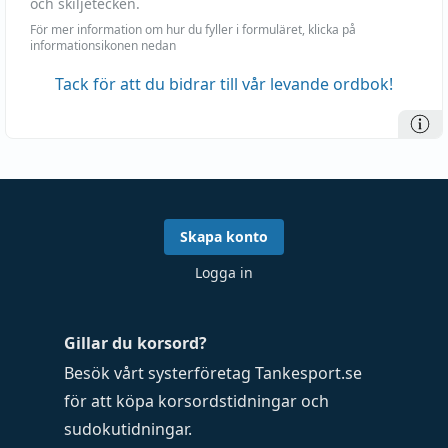
och skiljetecken.
För mer information om hur du fyller i formuläret, klicka på
informationsikonen nedan
Tack för att du bidrar till vår levande ordbok!
Skapa konto
Logga in
Gillar du korsord?
Besök vårt systerföretag
Tankesport.se
för att köpa
korsordstidningar
och
sudokutidningar
.