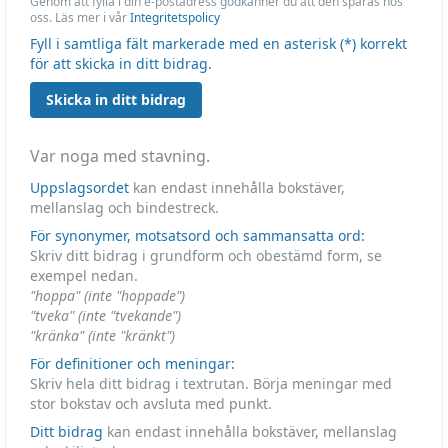
Genom att fylla i din e-postadress godkänner du att den sparas hos
oss. Läs mer i vår
Integritetspolicy
Fyll i samtliga fält markerade med en asterisk (*) korrekt
för att skicka in ditt bidrag.
Skicka in ditt bidrag
Var noga med stavning.
Uppslagsordet
kan endast innehålla bokstäver,
mellanslag och bindestreck.
För synonymer, motsatsord och sammansatta ord:
Skriv ditt bidrag i grundform och obestämd form, se
exempel nedan.
"hoppa" (inte "hoppade")
"tveka" (inte "tvekande")
"kränka" (inte "kränkt")
För definitioner och meningar:
Skriv hela ditt bidrag i textrutan. Börja meningar med
stor bokstav och avsluta med punkt.
Ditt bidrag
kan endast innehålla bokstäver, mellanslag