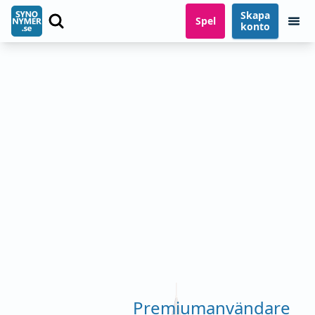
Skapa
Spel
konto
Premiumanvändare