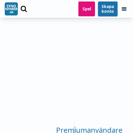
Skapa
Spel
konto
Premiumanvändare