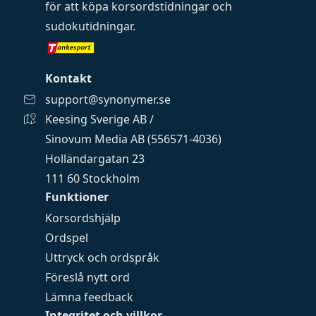
för att köpa
korsordstidningar
och
sudokutidningar
.
Kontakt
support@synonymer.se
Keesing Sverige AB /
Sinovum Media AB (556571-4036)
Holländargatan 23
111 60 Stockholm
Funktioner
Korsordshjälp
Ordspel
Uttryck och ordspråk
Föreslå nytt ord
Lämna feedback
Integritet och villkor