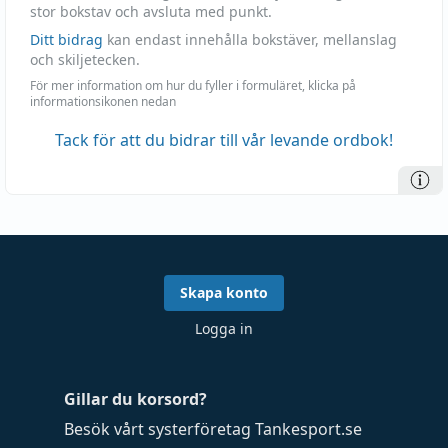
stor bokstav och avsluta med punkt.
Ditt bidrag
kan endast innehålla bokstäver, mellanslag
och skiljetecken.
För mer information om hur du fyller i formuläret, klicka på
informationsikonen nedan
Tack för att du bidrar till vår levande ordbok!
Skapa konto
Logga in
Gillar du korsord?
Besök vårt systerföretag
Tankesport.se