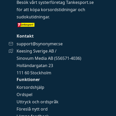
Besök vårt systerföretag
Tankesport.se
för att köpa
korsordstidningar
och
sudokutidningar
.
Kontakt
support@synonymer.se
Keesing Sverige AB /
Sinovum Media AB (556571-4036)
Holländargatan 23
111 60 Stockholm
Funktioner
Korsordshjälp
Ordspel
Uttryck och ordspråk
Föreslå nytt ord