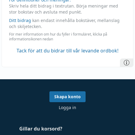
Skriv hela ditt bidrag i textrutan. Börja meningar med
stor bokstav och avsluta med punkt.
Ditt bidrag
kan endast innehålla bokstäver, mellanslag
och skiljetecken.
För mer information om hur du fyller i formuläret, klicka på
informationsikonen nedan
Tack för att du bidrar till vår levande ordbok!
Skapa konto
Logga in
Gillar du korsord?