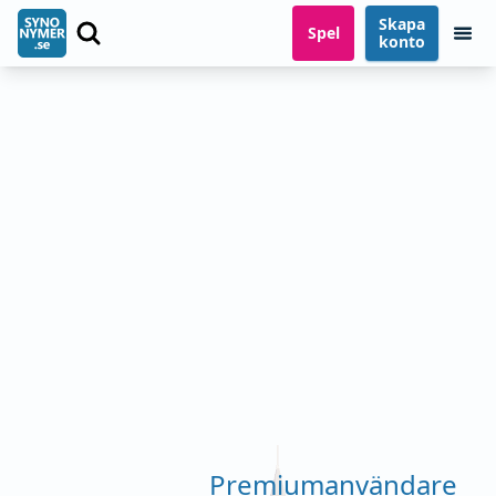
Skapa
Spel
konto
Premiumanvändare