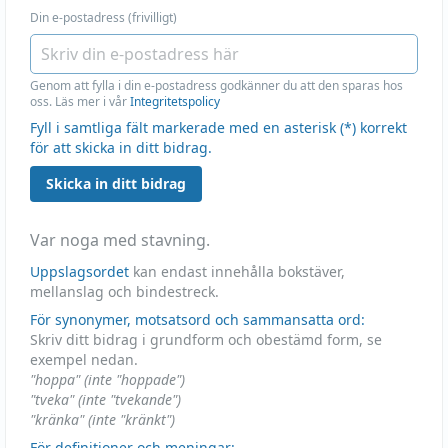
Din e-postadress (frivilligt)
Genom att fylla i din e-postadress godkänner du att den sparas hos
oss. Läs mer i vår
Integritetspolicy
Fyll i samtliga fält markerade med en asterisk (*) korrekt
för att skicka in ditt bidrag.
Skicka in ditt bidrag
Var noga med stavning.
Uppslagsordet
kan endast innehålla bokstäver,
mellanslag och bindestreck.
För synonymer, motsatsord och sammansatta ord:
Skriv ditt bidrag i grundform och obestämd form, se
exempel nedan.
"hoppa" (inte "hoppade")
"tveka" (inte "tvekande")
"kränka" (inte "kränkt")
För definitioner och meningar: