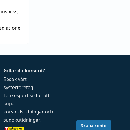
iousness
;
ied as one
Gillar du korsord?
Besök vårt
systerföretag
Tankesport.se
för att
köpa
korsordstidningar
och
sudokutidningar
.
Skapa konto