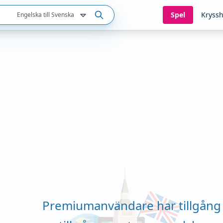
Spel
Kryssh
Engelska till Svenska
Premiumanvändare har tillgång