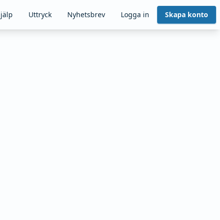
jälp
Uttryck
Nyhetsbrev
Logga in
Skapa konto