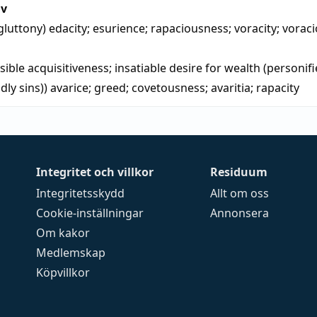
iv
gluttony)
edacity
;
esurience
;
rapaciousness
;
voracity
;
vorac
ible acquisitiveness; insatiable desire for wealth (personif
dly sins))
avarice
;
greed
;
covetousness
;
avaritia
;
rapacity
Integritet och villkor
Residuum
Integritetsskydd
Allt om oss
Cookie-inställningar
Annonsera
Om kakor
Medlemskap
Köpvillkor