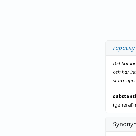
rapacity
Det här in
och har in
stora, upp
substant
(general)
Synonym