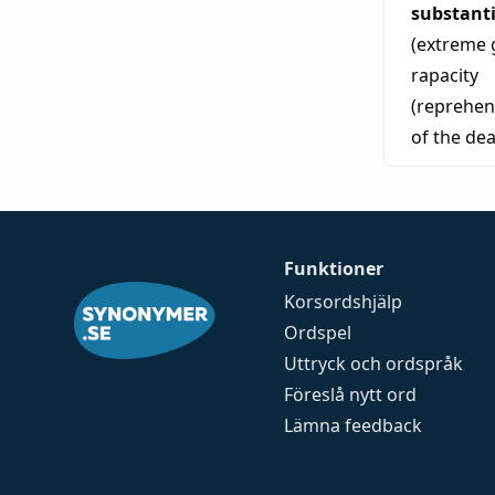
substant
(extreme 
rapacity
(reprehens
of the dea
Funktioner
Korsordshjälp
Ordspel
Uttryck och ordspråk
Föreslå nytt ord
Lämna feedback