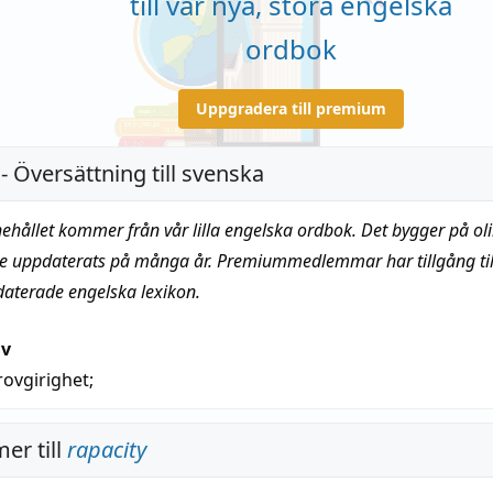
till vår nya, stora engelska
ordbok
Uppgradera till premium
- Översättning till svenska
nehållet kommer från vår lilla engelska ordbok. Det bygger på oli
te uppdaterats på många år. Premiummedlemmar har tillgång till
daterade engelska lexikon.
iv
rovgirighet
;
er till
rapacity