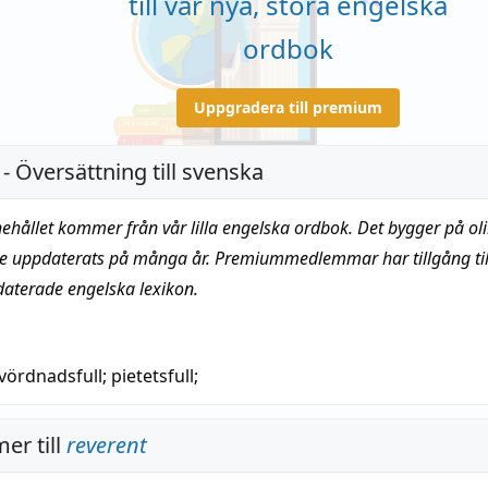
till vår nya, stora engelska
ordbok
Uppgradera till premium
- Översättning till svenska
nehållet kommer från vår lilla engelska ordbok. Det bygger på oli
te uppdaterats på många år. Premiummedlemmar har tillgång till
daterade engelska lexikon.
vördnadsfull
;
pietetsfull
;
er till
reverent