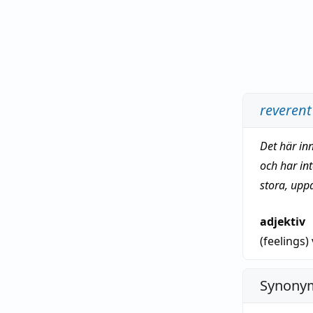
reverent
Det här in
och har in
stora, upp
adjektiv
(feelings)
Synonym