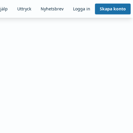
jälp
Uttryck
Nyhetsbrev
Logga in
Skapa konto