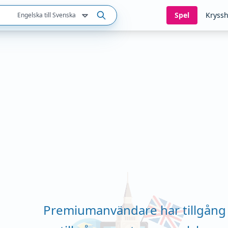
Spel
Kryssh
Engelska till Svenska
Premiumanvändare har tillgång