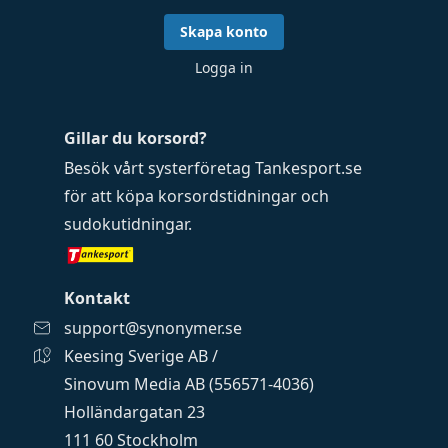
Skapa konto
Logga in
Gillar du korsord?
Besök vårt systerföretag
Tankesport.se
för att köpa
korsordstidningar
och
sudokutidningar
.
Kontakt
support@synonymer.se
Keesing Sverige AB /
Sinovum Media AB (556571-4036)
Holländargatan 23
111 60 Stockholm