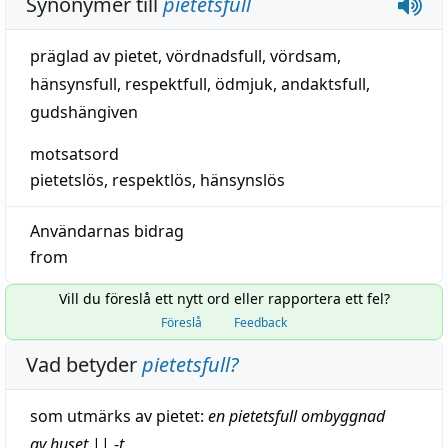
Synonymer till
pietetsfull
präglad av pietet
,
vördnadsfull
,
vördsam
,
hänsynsfull
,
respektfull
,
ödmjuk
,
andaktsfull
,
gudshängiven
motsatsord
pietetslös
,
respektlös
,
hänsynslös
Användarnas bidrag
from
Vill du föreslå ett nytt ord eller rapportera ett fel?
Föreslå
Feedback
Vad betyder
pietetsfull
?
som utmärks av
pietet
:
en pietetsfull
ombyggnad
av huset
||
-
t