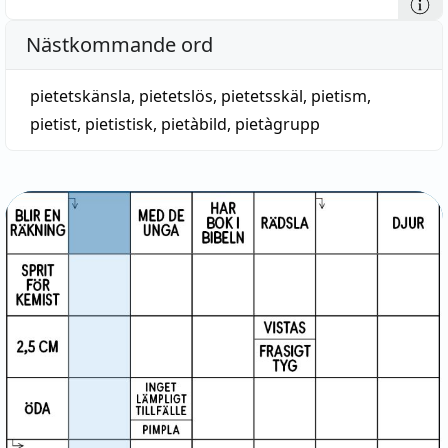
Nästkommande ord
pietetskänsla
,
pietetslös
,
pietetsskäl
,
pietism
,
pietist
,
pietistisk
,
pietàbild
,
pietàgrupp