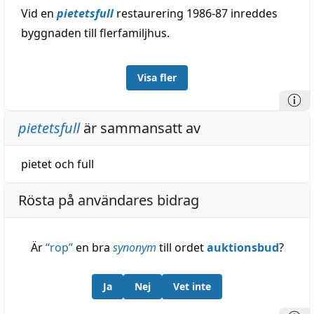
Vid en
pietetsfull
restaurering 1986-87 inreddes
byggnaden till flerfamiljhus.
Visa fler
pietetsfull
är sammansatt av
pietet
och
full
Rösta på användares bidrag
Är
“
rop
”
en bra
synonym
till ordet
auktionsbud
?
Ja
Nej
Vet inte