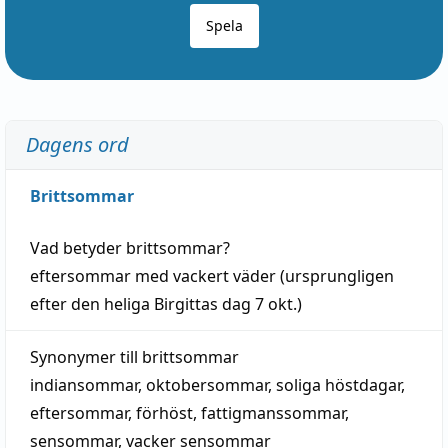
Spela
Dagens ord
Brittsommar
Vad betyder
brittsommar
?
eftersommar
med
vackert
väder
(
ursprungligen
efter den heliga Birgittas
dag
7 okt.)
Synonymer till
brittsommar
indiansommar
,
oktobersommar
,
soliga höstdagar
,
eftersommar
,
förhöst
,
fattigmanssommar
,
sensommar
,
vacker sensommar