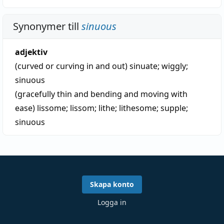
Synonymer till
sinuous
adjektiv
(curved or curving in and out)
sinuate
;
wiggly
;
sinuous
(gracefully thin and bending and moving with
ease)
lissome
;
lissom
;
lithe
;
lithesome
;
supple
;
sinuous
Skapa konto
Logga in