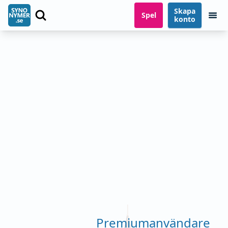
Skapa
Spel
konto
Premiumanvändare