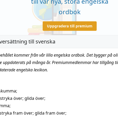
till vår nya, stora engelska
ordbok
Uppgradera till premium
versättning till svenska
nehållet kommer från vår lilla engelska ordbok. Det bygger på oli
te uppdaterats på många år. Premiummedlemmar har tillgång till
daterade engelska lexikon.
skumma;
stryka över
;
glida över
;
umma
;
stryka fram över; glida fram över;