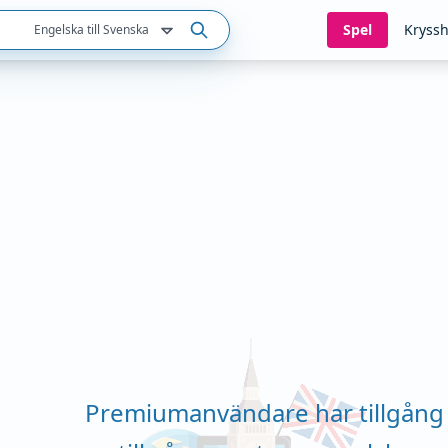
Spel
Kryssh
Engelska till Svenska
Premiumanvändare har tillgång