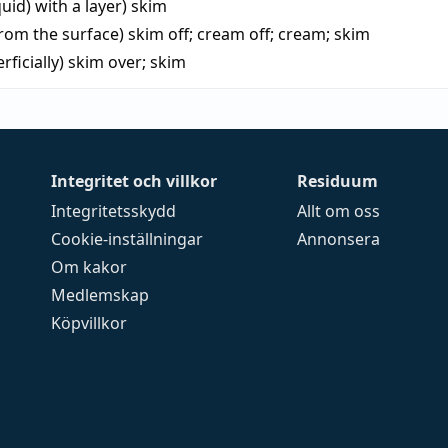
quid) with a layer)
skim
rom the surface)
skim off
;
cream off
;
cream
;
skim
rficially)
skim over
;
skim
Integritet och villkor
Residuum
Integritetsskydd
Allt om oss
Cookie-inställningar
Annonsera
Om kakor
Medlemskap
Köpvillkor