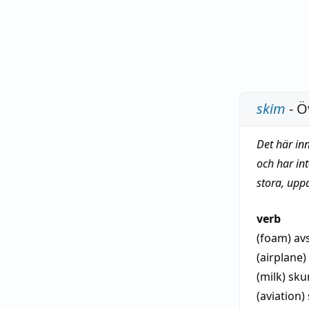
skim
- Ö
Det här in
och har in
stora, upp
verb
(foam)
av
(airplane)
(milk)
sk
(aviation)