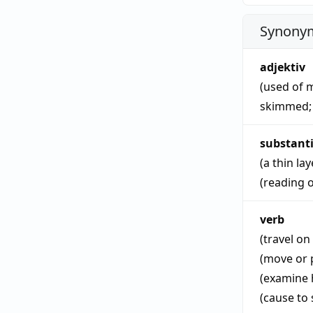
Synonym
adjektiv
(used of 
skimmed
substant
(a thin la
(reading 
verb
(travel on
(move or p
(examine 
(cause to 