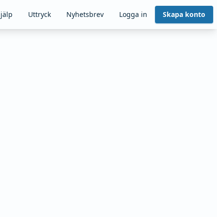
jälp
Uttryck
Nyhetsbrev
Logga in
Skapa konto