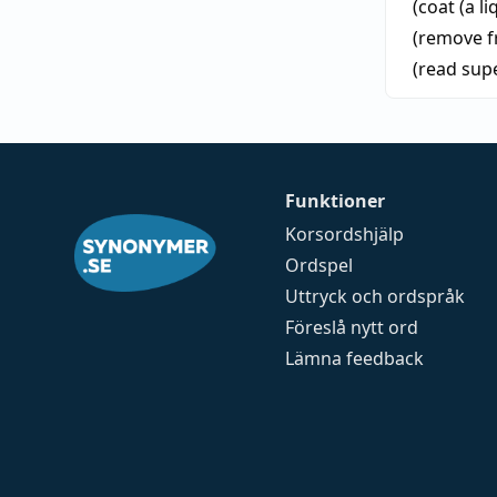
(coat (a li
(remove f
(read supe
Funktioner
Korsordshjälp
Ordspel
Uttryck och ordspråk
Föreslå nytt ord
Lämna feedback