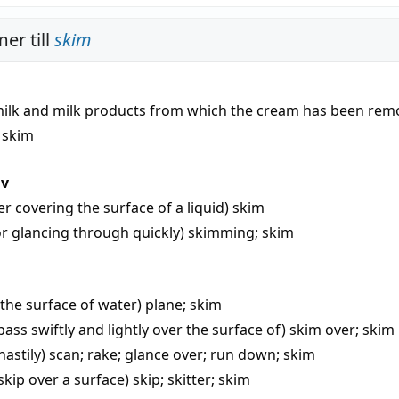
er till
skim
milk and milk products from which the cream has been rem
;
skim
iv
yer covering the surface of a liquid)
skim
or glancing through quickly)
skimming
;
skim
 the surface of water)
plane
;
skim
ass swiftly and lightly over the surface of)
skim over
;
skim
hastily)
scan
;
rake
;
glance over
;
run down
;
skim
skip over a surface)
skip
;
skitter
;
skim