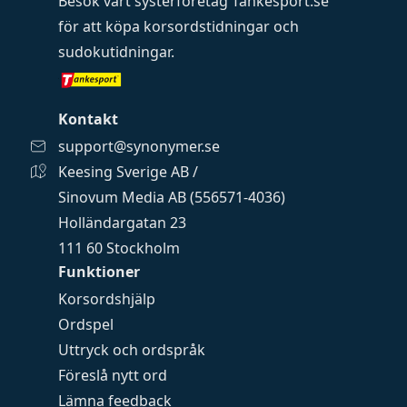
Besök vårt systerföretag
Tankesport.se
för att köpa
korsordstidningar
och
sudokutidningar
.
Kontakt
support@synonymer.se
Keesing Sverige AB /
Sinovum Media AB (556571-4036)
Holländargatan 23
111 60 Stockholm
Funktioner
Korsordshjälp
Ordspel
Uttryck och ordspråk
Föreslå nytt ord
Lämna feedback