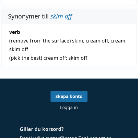
Synonymer till
skim off
verb
(remove from the surface)
skim
;
cream off
;
cream
;
skim off
(pick the best)
cream off
;
skim off
Skapa konto
Logga in
Gillar du korsord?