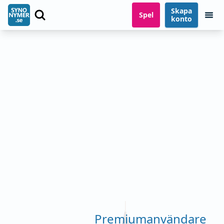
Skapa
Spel
konto
Premiumanvändare