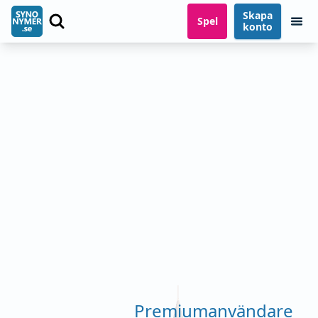
Skapa
Spel
konto
Premiumanvändare