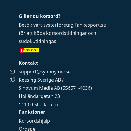
Gillar du korsord?
Besök vårt systerföretag
Tankesport.se
för att köpa
korsordstidningar
och
sudokutidningar
.
Kontakt
support@synonymer.se
Keesing Sverige AB /
Sinovum Media AB (556571-4036)
Holländargatan 23
111 60 Stockholm
Funktioner
Korsordshjälp
Ordspel