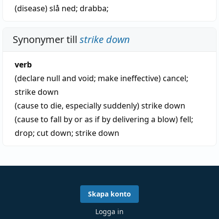
(disease)
slå ned
;
drabba
;
Synonymer till
strike down
verb
(declare null and void; make ineffective)
cancel
;
strike down
(cause to die, especially suddenly)
strike down
(cause to fall by or as if by delivering a blow)
fell
;
drop
;
cut down
;
strike down
Skapa konto
Logga in