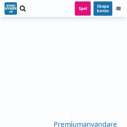
Skapa
Spel
konto
Premiumanvändare