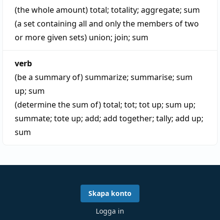
(the whole amount)
total
;
totality
;
aggregate
;
sum
(a set containing all and only the members of two
or more given sets)
union
;
join
;
sum
verb
(be a summary of)
summarize
;
summarise
;
sum
up
;
sum
(determine the sum of)
total
;
tot
;
tot up
;
sum up
;
summate
;
tote up
;
add
;
add together
;
tally
;
add up
;
sum
Skapa konto
Logga in