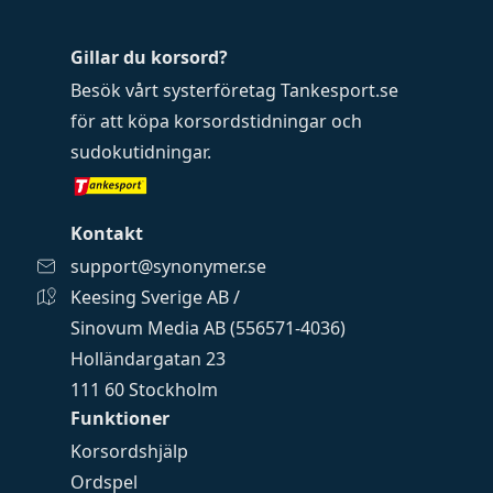
Gillar du korsord?
Besök vårt systerföretag
Tankesport.se
för att köpa
korsordstidningar
och
sudokutidningar
.
Kontakt
support@synonymer.se
Keesing Sverige AB /
Sinovum Media AB (556571-4036)
Holländargatan 23
111 60 Stockholm
Funktioner
Korsordshjälp
Ordspel