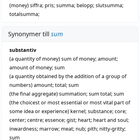
(money)
siffra
;
pris
;
summa
;
belopp
;
slutsumma
;
totalsumma
;
Synonymer till
sum
substantiv
(a quantity of money)
sum of money
;
amount
;
amount of money
;
sum
(a quantity obtained by the addition of a group of
numbers)
amount
;
total
;
sum
(the final aggregate)
summation
;
sum total
;
sum
(the choicest or most essential or most vital part of
some idea or experience)
kernel
;
substance
;
core
;
center
;
centre
;
essence
;
gist
;
heart
;
heart and soul
;
inwardness
;
marrow
;
meat
;
nub
;
pith
;
nitty-gritty
;
sum