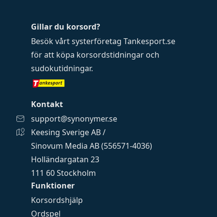
Gillar du korsord?
Besök vårt systerföretag
Tankesport.se
för att köpa
korsordstidningar
och
sudokutidningar
.
Kontakt
support@synonymer.se
Keesing Sverige AB /
Sinovum Media AB (556571-4036)
Holländargatan 23
111 60 Stockholm
Funktioner
Korsordshjälp
Ordspel