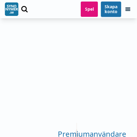
Skapa
Spel
konto
Premiumanvändare