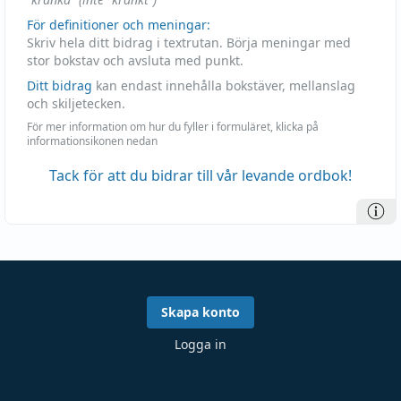
För definitioner och meningar:
Skriv hela ditt bidrag i textrutan. Börja meningar med
stor bokstav och avsluta med punkt.
Ditt bidrag
kan endast innehålla bokstäver, mellanslag
och skiljetecken.
För mer information om hur du fyller i formuläret, klicka på
informationsikonen nedan
Tack för att du bidrar till vår levande ordbok!
Skapa konto
Logga in