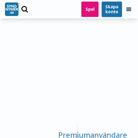
Skapa
Spel
konto
Premiumanvändare