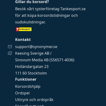
Gillar du korsord?
Besök vårt systerföretag
Tankesport.se
för att köpa
korsordstidningar
och
sudokutidningar
.
Kontakt
support@synonymer.se
Keesing Sverige AB /
Sinovum Media AB (556571-4036)
Holländargatan 23
111 60 Stockholm
Funktioner
Korsordshjälp
Ordspel
Uttryck och ordspråk