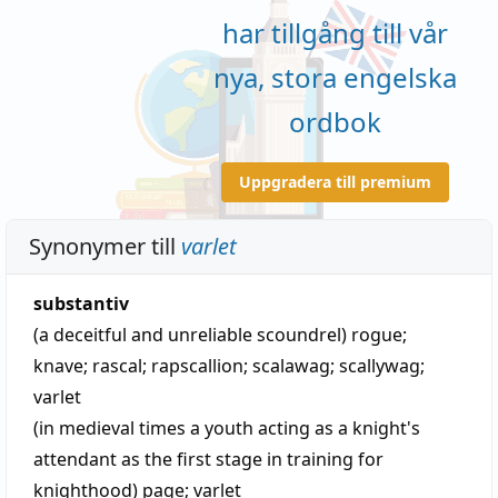
har tillgång till vår
nya, stora engelska
ordbok
Uppgradera till premium
Synonymer till
varlet
substantiv
(a deceitful and unreliable scoundrel)
rogue
;
knave
;
rascal
;
rapscallion
;
scalawag
;
scallywag
;
varlet
(in medieval times a youth acting as a knight's
attendant as the first stage in training for
knighthood)
page
;
varlet