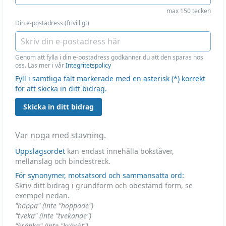
max 150 tecken
Din e-postadress (frivilligt)
Genom att fylla i din e-postadress godkänner du att den sparas hos
oss. Läs mer i vår
Integritetspolicy
Fyll i samtliga fält markerade med en asterisk (*) korrekt
för att skicka in ditt bidrag.
Skicka in ditt bidrag
Var noga med stavning.
Uppslagsordet
kan endast innehålla bokstäver,
mellanslag och bindestreck.
För synonymer, motsatsord och sammansatta ord:
Skriv ditt bidrag i grundform och obestämd form, se
exempel nedan.
"hoppa" (inte "hoppade")
"tveka" (inte "tvekande")
"kränka" (inte "kränkt")