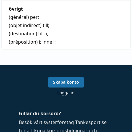
övrigt
(général)
per
;
(objet indirect)
till
;
(destination)
till
;
i
;
(préposition)
i
;
inne i
;
Skapa konto
Logga in
Gillar du korsord?
Besök vårt systerföretag
Tankesport.se
för att köpa
korsordstidningar
och