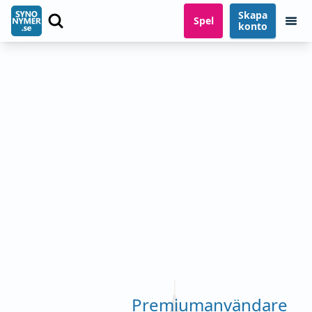
Skapa
Spel
konto
Premiumanvändare