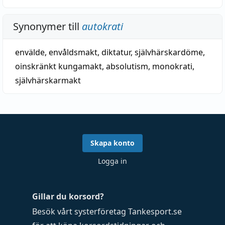
Synonymer till
autokrati
envälde
,
envåldsmakt
,
diktatur
,
självhärskardöme
,
oinskränkt kungamakt
,
absolutism
,
monokrati
,
självhärskarmakt
Skapa konto
Logga in
Gillar du korsord?
Besök vårt systerföretag
Tankesport.se