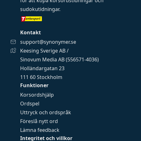
för att köpa
korsordstidningar
och
sudokutidningar
.
Kontakt
support@synonymer.se
Keesing Sverige AB /
Sinovum Media AB (556571-4036)
Holländargatan 23
111 60 Stockholm
Funktioner
Korsordshjälp
Ordspel
Uttryck och ordspråk
Föreslå nytt ord
Lämna feedback
Integritet och villkor