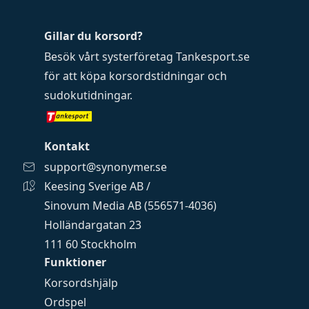
Gillar du korsord?
Besök vårt systerföretag
Tankesport.se
för att köpa
korsordstidningar
och
sudokutidningar
.
Kontakt
support@synonymer.se
Keesing Sverige AB /
Sinovum Media AB (556571-4036)
Holländargatan 23
111 60 Stockholm
Funktioner
Korsordshjälp
Ordspel