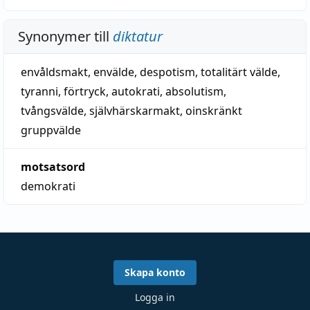
Synonymer till
diktatur
envåldsmakt
,
envälde
,
despotism
,
totalitärt välde
,
tyranni
,
förtryck
,
autokrati
,
absolutism
,
tvångsvälde
,
självhärskarmakt
,
oinskränkt
gruppvälde
motsatsord
demokrati
Skapa konto
Logga in