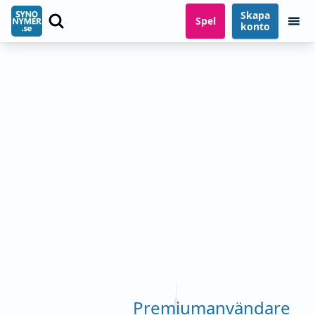
Skapa
Spel
konto
Premiumanvändare