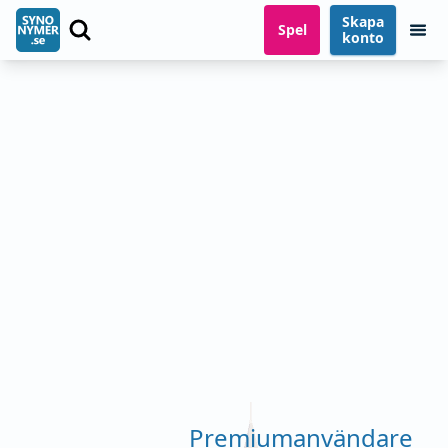
Skapa
Spel
konto
Premiumanvändare