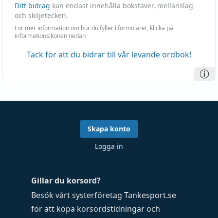
Ditt bidrag
kan endast innehålla bokstäver, mellanslag
och skiljetecken.
För mer information om hur du fyller i formuläret, klicka på
informationsikonen nedan
Tack för att du bidrar till vår levande ordbok!
Skapa konto
Logga in
Gillar du korsord?
Besök vårt systerföretag
Tankesport.se
för att köpa
korsordstidningar
och