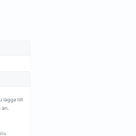
lägga till
 än.
lla