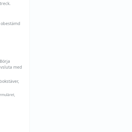
treck.
h obestämd
 Börja
avsluta med
bokstäver,
ormuläret,