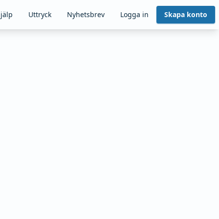
jälp
Uttryck
Nyhetsbrev
Logga in
Skapa konto