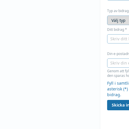
Typ av bidrag
Ditt bidrag
*
Din e-postadre
Genom att fyl
den sparas ho
Fyll i samt
asterisk (*)
bidrag.
Skicka in