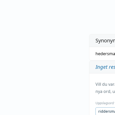
Synonym
hedersm
Inget re
Vill du v
nya ord, u
Uppslagsord