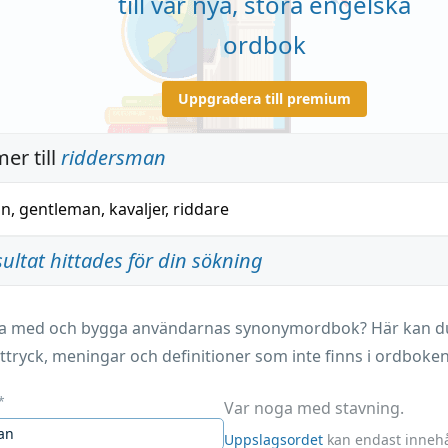
till vår nya, stora engelska
ordbok
Uppgradera till premium
er till
riddersman
an
,
gentleman
,
kavaljer
,
riddare
sultat hittades för din sökning
ara med och bygga användarnas synonymordbok? Här kan du 
ttryck, meningar och definitioner som inte finns i ordboken
*
Var noga med stavning.
Uppslagsordet
kan endast innehå