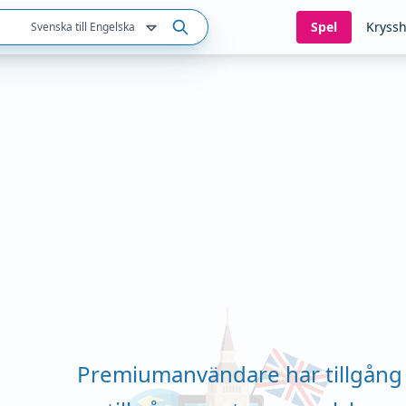
Spel
Kryssh
Svenska till Engelska
Premiumanvändare har tillgång