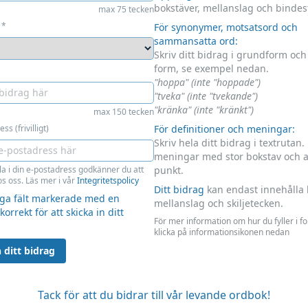
bokstäver, mellanslag och bindes
max 75 tecken
*
För synonymer, motsatsord och
sammansatta ord:
Skriv ditt bidrag i grundform oc
form, se exempel nedan.
"hoppa" (inte "hoppade")
"tveka" (inte "tvekande")
"kränka" (inte "kränkt")
max 150 tecken
ss (frivilligt)
För definitioner och meningar:
Skriv hela ditt bidrag i textrutan.
meningar med stor bokstav och 
la i din e-postadress godkänner du att
punkt.
s oss. Läs mer i vår
Integritetspolicy
Ditt bidrag
kan endast innehålla 
liga fält markerade med en
mellanslag och skiljetecken.
 korrekt för att skicka in ditt
För mer information om hur du fyller i f
klicka på informationsikonen nedan
 ditt bidrag
Tack för att du bidrar till vår levande ordbok!