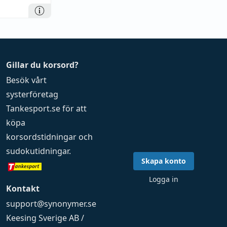
Gillar du korsord?
Besök vårt
systerföretag
Tankesport.se
för att
köpa
korsordstidningar
och
sudokutidningar
.
Skapa konto
Logga in
Kontakt
support@synonymer.se
Keesing Sverige AB /