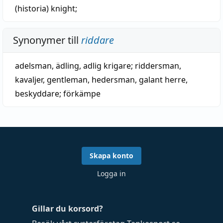
(historia)
knight
;
Synonymer till
riddare
adelsman
,
ädling
,
adlig krigare
;
riddersman
,
kavaljer
,
gentleman
,
hedersman
,
galant herre
,
beskyddare
;
förkämpe
Skapa konto
Logga in
Gillar du korsord?