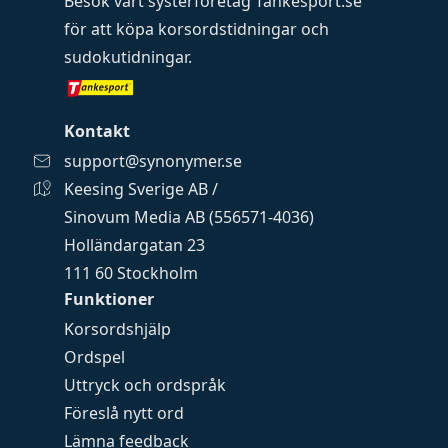
Besök vårt systerföretag
Tankesport.se
för att köpa
korsordstidningar
och
sudokutidningar
.
Kontakt
support@synonymer.se
Keesing Sverige AB /
Sinovum Media AB (556571-4036)
Holländargatan 23
111 60 Stockholm
Funktioner
Korsordshjälp
Ordspel
Uttryck och ordspråk
Föreslå nytt ord
Lämna feedback