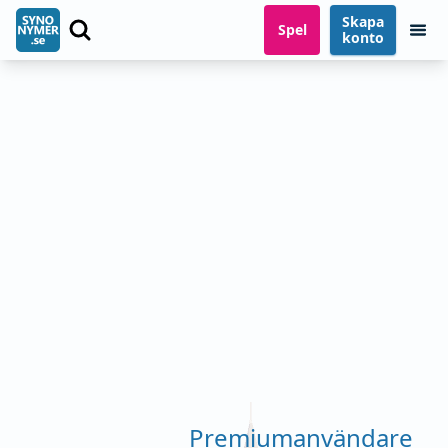
Skapa
Spel
konto
Premiumanvändare