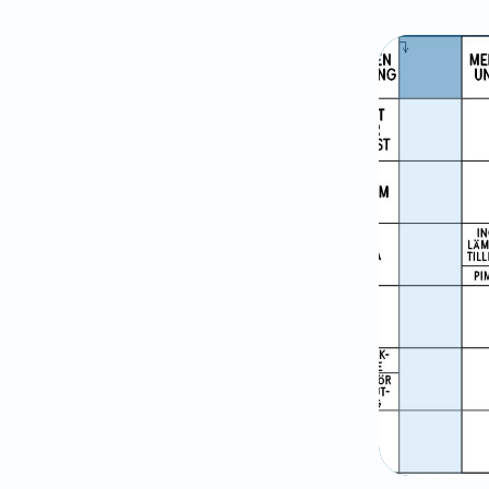
kan i viss
Älskling, 
rådinnan F
betydelse 
Thorild 17
(älskare),
älskling' 
sannolikt 
till älskl
adjektiv 
fornnorska
Jämför om
moderlig k
med skämt
sammansät