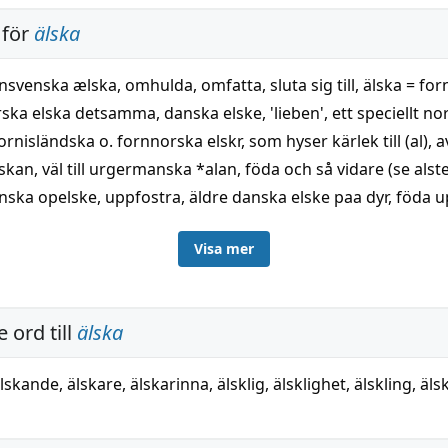
 för
älska
rnsvenska ælska, omhulda, omfatta, sluta sig till, älska = fo
ska elska detsamma, danska elske, 'lieben', ett speciellt no
fornisländska o. fornnorska elskr, som hyser kärlek till (al), av
skan, väl till urgermanska *alan, föda och så vidare (se alster
ska opelske, uppfostra, äldre danska elske paa dyr, föda up
n: uppföda, o. sedermera överflyttat på känslans område, al
Visa mer
ll betydelse motsatta hata, som urspr, betyder 'förfölja'. De 
ska förekommande äldre betydelserna uppträda stundom
e på 1600-t. Då den nuvarande betydelse av älska tydl. utve
 ord till
älska
otten, måste de nordiska språken ha egt andra uttryck för
Ett sådant är fornisländska o. fornnorska frjá (dock ej uppvi
lskande
,
älskare
,
älskarinna
,
älsklig
,
älsklighet
,
älskling
,
äls
a) = gotiska frijôn, anglosaxiska fréo(g)an (se det etymolo
lånordet fria o. frände), varjämte möjligen redan i förlitterä