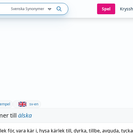
Spel
Kryssh
Svenska Synonymer
empel
sv-en
er till
älska
lek för
,
vara kär i
,
hysa kärlek till
,
dyrka
,
tillbe
,
avguda
,
tyck