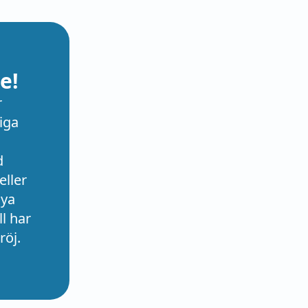
inna. —
'Riks-
lskling' (i
1774),
e!
beth
as
r
I';
iga
liebling);
ande
d
ländska o.
eller
allet h.
nya
Guds eller
l har
vanligen
röj.
u blott i