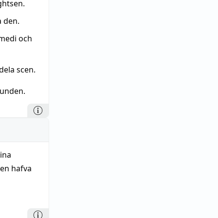
ghtsen.
a den.
medi och
dela scen.
runden.
sina
ven hafva