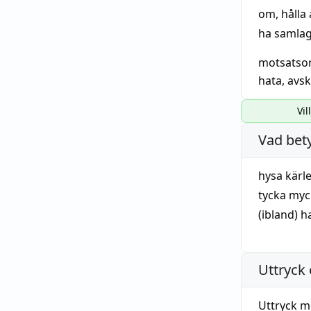
om
,
hålla 
ha samla
motsatso
hata
,
avsk
Vil
Vad bet
hysa
kärl
tycka
myc
(ibland) 
Uttryck 
Uttryck m