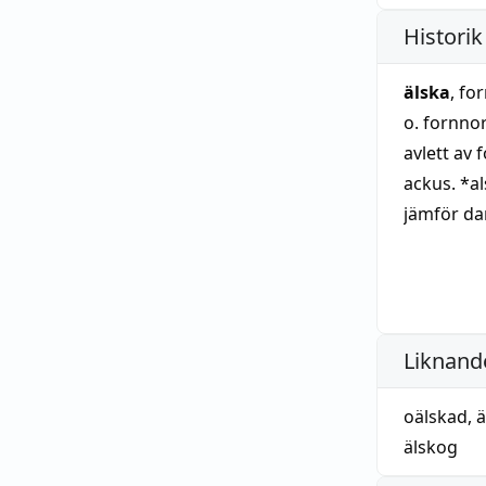
Historik
älska
, fo
o. fornnor
avlett av 
ackus. *al
jämför dan
egentlige
som det ti
fornsven
åtminston
Liknande
nordisk b
betydelse 
oälskad
,
ä
fornsvensk
älskog
identiska 