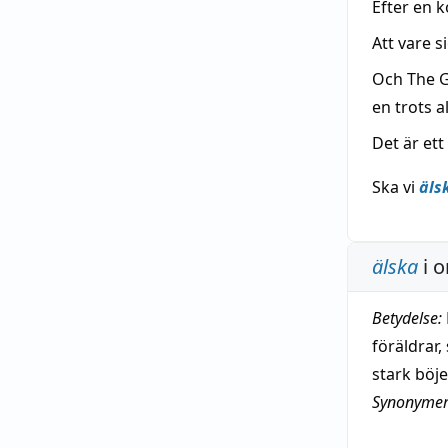
Efter en k
Att vare s
Och The G
en trots a
Det är et
Ska vi
äls
älska
i o
Betydelse:
föräldrar,
stark böje
Synonymer