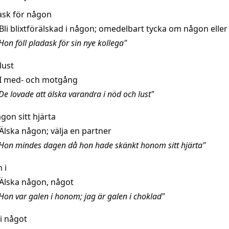
dask för någon
Bli blixtförälskad i någon; omedelbart tycka om någon eller
on föll pladask för sin nye kollega"
lust
I med- och motgång
De lovade att älska varandra i nöd och lust"
gon sitt hjärta
Älska någon; välja en partner
Hon mindes dagen då hon hade skänkt honom sitt hjärta"
 i
Älska någon, något
Hon var galen i honom; jag är galen i choklad"
i något