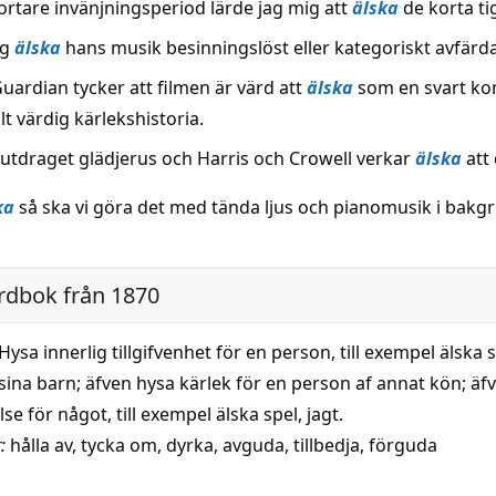
ortare invänjningsperiod lärde jag mig att
älska
de korta ti
ig
älska
hans musik besinningslöst eller kategoriskt avfärd
uardian tycker att filmen är värd att
älska
som en svart ko
llt värdig kärlekshistoria.
t utdraget glädjerus och Harris och Crowell verkar
älska
att 
ka
så ska vi göra det med tända ljus och pianomusik i bakg
rdbok från 1870
Hysa innerlig tillgifvenhet för en person, till exempel älska 
 sina barn; äfven hysa kärlek för en person af annat kön; äf
lse för något, till exempel älska spel, jagt.
:
hålla av
,
tycka om
,
dyrka
,
avguda
,
tillbedja
,
förguda