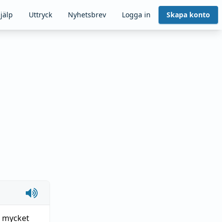
jälp
Uttryck
Nyhetsbrev
Logga in
Skapa konto
a mycket