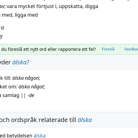
av
;
vara mycket förtjust i
,
uppskatta
,
digga
g med
,
ligga med
rd
y
l du föreslå ett nytt ord eller rapportera ett fel?
Föreslå
Feedba
yder
älska
?
ek
till:
älska någon
;
ket om:
älska något
;
ha
samlag
||
-
de
och ordspråk relaterade till
älska
ed betydelsen
älska