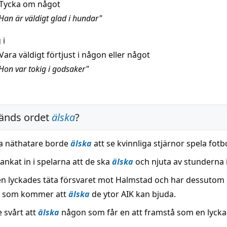
Tycka om något
Han är väldigt glad i hundar"
 i
Vara väldigt förtjust i någon eller något
Hon var tokig i godsaker"
änds ordet
älska
?
 näthatare borde
älska
att se kvinnliga stjärnor spela fotbo
ankat in i spelarna att de ska
älska
och njuta av stunderna 
n lyckades täta försvaret mot Halmstad och har dessutom
u som kommer att
älska
de ytor AIK kan bjuda.
e svårt att
älska
någon som får en att framstå som en lyckad