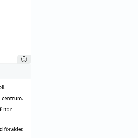
ll.
i centrum.
 Erton
 förälder.