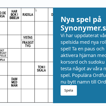
 mån anses bevarad i teaterspr. förste älskare, första älskar
Gjörwell i brev 1774 (O. Sylwan En Stockholmskrönika s. 95): 
ersen var den enda, som ej kunde finna sig i det uttrycket: ä
Nya spel på
'amant'; använt av Sotberg i hans övers, av Voltaires Zayre 
Synonymer.s
78 o. 1782 (: älsklinge), Lidner o. 1785, Kellgren 1792, Adler
 J. G. Oxenstierna (älskande, älskare), Geijer 1809: 'mitt hjärt
Vi har uppdaterat vå
(om sin fästmö), Tegnér 1823: 'En vän och älskling af Gustaf II
spelsida med nya rol
av Sotberg företagen nybildning (möjligen efter nyhögtyska 
spel! Ta en paus och
ing såsom brottsling, ensling, odugling (vekling) till motsvar
aktivera hjärnan me
på -lig. — Älskog, fornsvenska ælskogher, ælskoghe = fornis
korsord och sudoku 
 elsk(h)ugi, danska elskov, till älska o. håg; alltså med bortf
testa något av våra 
 dylika bildningar under håg. I fornsvenska även om t. ex. 
spel. Populära Ordful
ärlek; sedermera i regel blott om könskärlek ('erotik'), nu 
nu bytt namn till Ord
sam anstrykning. — Det gamla vbalabstr. älskan kvarlever n
Spela
tning nitälskan (1619 osv.).