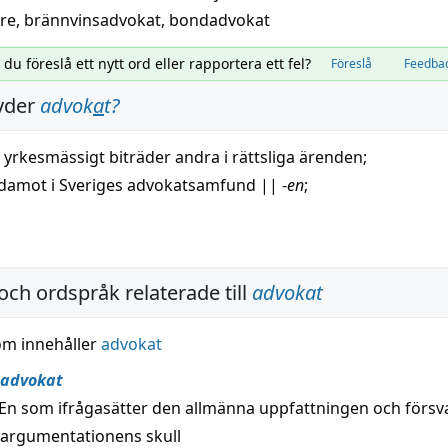
re
,
brännvinsadvokat
,
bondadvokat
l du föreslå ett nytt ord eller rapportera ett fel?
Föreslå
Feedba
yder
advok
a
t
?
yrkesmässigt biträder andra i rättsliga ärenden;
edamot
i Sveriges advokatsamfund
||
-
en
;
och ordspråk relaterade till
advokat
om innehåller
advokat
advokat
En som ifrågasätter den allmänna uppfattningen och försv
 argumentationens skull