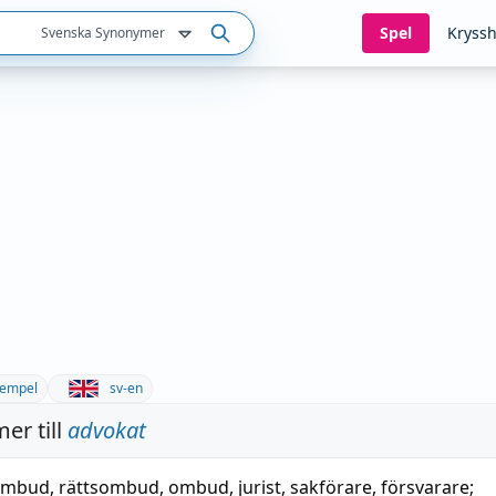
Spel
Kryssh
Svenska Synonymer
empel
sv-en
er till
advokat
 ombud
,
rättsombud
,
ombud
,
jurist
,
sakförare
,
försvarare
;