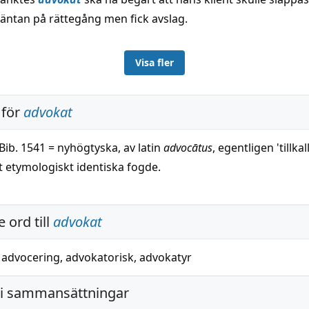
väntan på rättegång men fick avslag.
Visa fler
 för
advokat
 Bib. 1541 = nyhögtyska, av latin
advocātus
, egentligen 'tillkal
t etymologiskt identiska fogde.
 ord till
advokat
,
advocering
,
advokatorisk
,
advokatyr
i sammansättningar