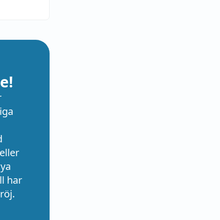
e!
r
iga
d
eller
nya
l har
röj.