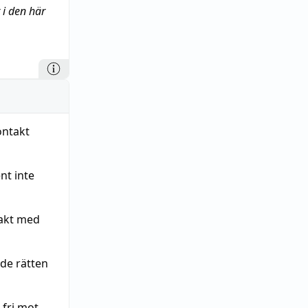
 i den här
ontakt
nt inte
takt med
de rätten
 fri mot