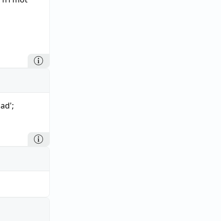
lad';