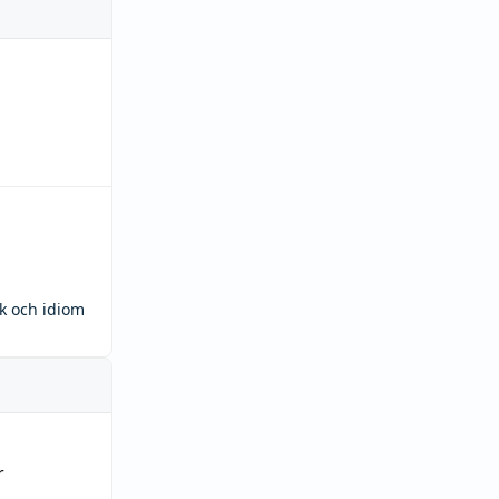
ck och idiom
r