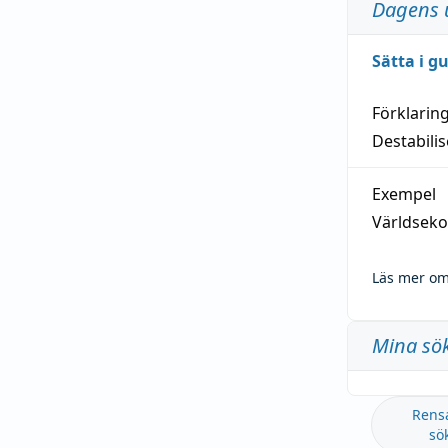
Dagens 
Sätta i g
Förklarin
Destabilis
Exempel
Världseko
Läs mer om
Mina sö
Rens
sö