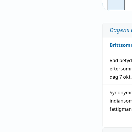
Dagens 
Brittsom
Vad bety
eftersom
dag
7 okt.
Synonymer
indianso
fattigma