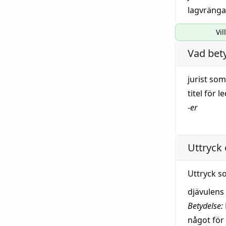
lagvränga
Vil
Vad bet
jurist
som 
titel
för
l
-
er
Uttryck 
Uttryck s
djävulens
Betydelse:
något för