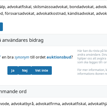
älp
,
advokatfiskal
,
skilsmässoadvokat
,
bondadvokat
,
advok
ed
,
försvarsadvokat
,
advokatkostnad
,
kändisadvokat
,
advok
å användares bidrag
Här kan du rösta på b
andra användare. Dina
”
en bra
synonym
till ordet
auktionsbud
?
hjälper oss att avgöra 
som ska läggas till i o
För mer information, k
Ja
Nej
Vet inte
informations-ikonen n
mmande ord
rvode
,
advokatbyrå
,
advokatfirma
,
advokatfiskal
,
advokathj