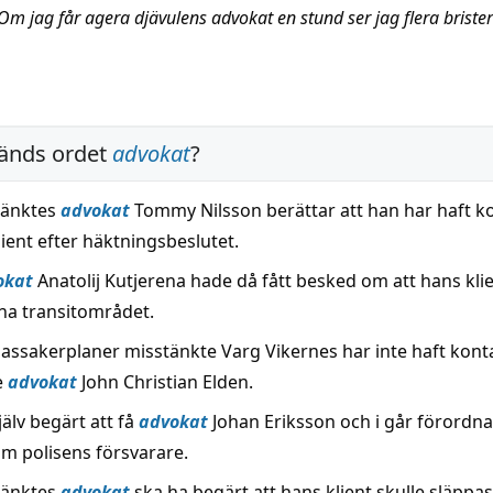
Om jag får agera djävulens advokat en stund ser jag flera brister
änds ordet
advokat
?
tänktes
advokat
Tommy Nilsson berättar att han har haft k
ient efter häktningsbeslutet.
okat
Anatolij Kutjerena hade då fått besked om att hans klie
mna transitområdet.
assakerplaner misstänkte Varg Vikernes har inte haft kon
e
advokat
John Christian Elden.
älv begärt att få
advokat
Johan Eriksson och i går förordna
 polisens försvarare.
tänktes
advokat
ska ha begärt att hans klient skulle släppas