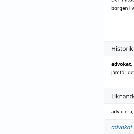
borgen i 
Historik
advokat
,
jämför de
Liknande
advocera
advokat