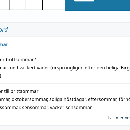
ord
mar
der
brittsommar
?
mar
med
vackert
väder
(
ursprungligen
efter den heliga Birg
)
 till
brittsommar
mmar
,
oktobersommar
,
soliga höstdagar
,
eftersommar
,
förh
nssommar
,
sensommar
,
vacker sensommar
Läs mer o