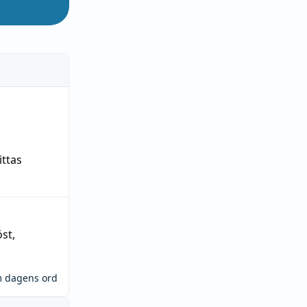
ittas
öst
,
m dagens ord