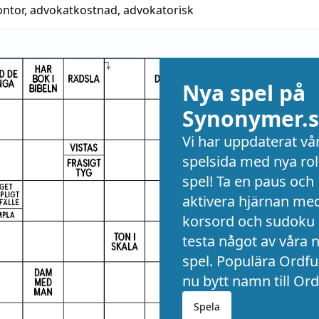
ontor
,
advokatkostnad
,
advokatorisk
Nya spel på
Synonymer.s
Vi har uppdaterat vå
spelsida med nya rol
spel! Ta en paus och
aktivera hjärnan me
korsord och sudoku 
testa något av våra 
spel. Populära Ordful
nu bytt namn till Ord
Spela