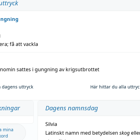
uttryck
ungning
g
era; få att vackla
nomin sattes i gungning av krigsutbrottet
 dagens uttryck
Här hittar du alla uttry
kningar
Dagens namnsdag
Silvia
a mina
Latinskt namn med betydelsen
skog
elle
kord