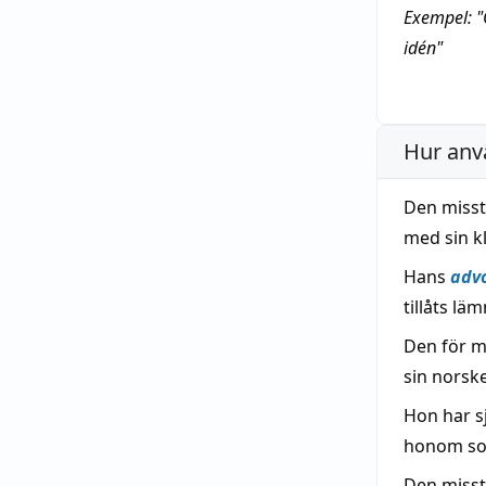
Exempel: "
idén"
Hur anv
Den miss
med sin kl
Hans
adv
tillåts lä
Den för m
sin norsk
Hon har sj
honom som
Den miss