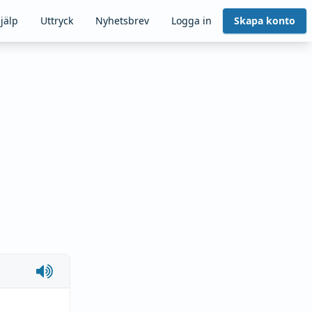
jälp
Uttryck
Nyhetsbrev
Logga in
Skapa konto