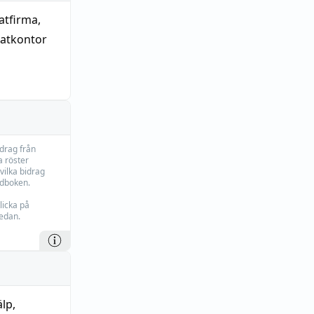
atfirma
,
atkontor
idrag från
 röster
vilka bidrag
rdboken.
licka på
edan.
älp
,