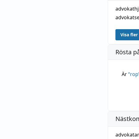
advokathj
advokats
Visa fler
Rösta p
Är
“
rop
Nästko
advokata