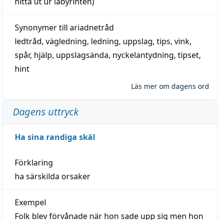
hitta
ut ur labyrinten)
Synonymer till
ariadnetråd
ledtråd
,
vägledning
,
ledning
,
uppslag
,
tips
,
vink
,
spår
,
hjälp
,
uppslagsända
, nyckelantydning,
tipset
,
hint
Läs mer om dagens ord
Dagens uttryck
Ha sina randiga skäl
Förklaring
ha särskilda orsaker
Exempel
Folk blev förvånade när hon sade upp sig men hon