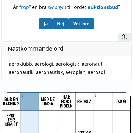
Är
“
rop
”
en bra
synonym
till ordet
auktionsbud
?
Ja
Nej
Vet inte
Nästkommande ord
aeroklubb
,
aerologi
,
aerologisk
,
aeronaut
,
aeronautik
,
aeronautisk
,
aeroplan
,
aerosol