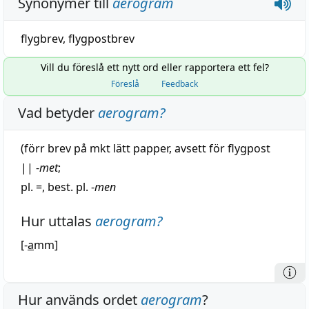
Synonymer till
aerogram
flygbrev
,
flygpostbrev
Vill du föreslå ett nytt ord eller rapportera ett fel?
Föreslå
Feedback
Vad betyder
aerogram
?
(
förr
brev
på mkt
lätt
papper
, avsett för
flygpost
||
-
met
;
pl. =, best. pl. -
men
Hur uttalas
aerogram
?
[-
a
mm]
Hur används ordet
aerogram
?