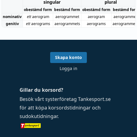
singular
plural
obestämd form
bestämd form
obestämd form
bestämd for
nominativ
ett
aerogram
aerogrammet
aerogram
aerogramme
genitiv
ett
aerograms
aerogrammets
aerograms
aerogrammen
Skapa konto
Logga in
Gillar du korsord?
Besök vårt systerföretag
Tankesport.se
för att köpa
korsordstidningar
och
sudokutidningar
.