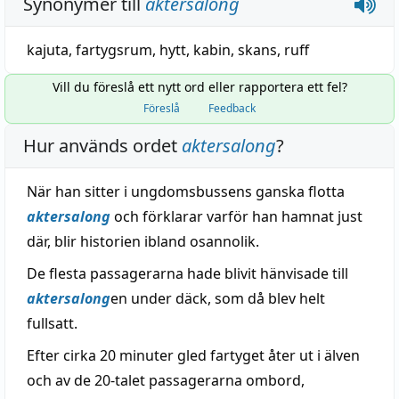
Synonymer till
aktersalong
kajuta
,
fartygsrum
,
hytt
,
kabin
,
skans
,
ruff
Vill du föreslå ett nytt ord eller rapportera ett fel?
Föreslå
Feedback
Hur används ordet
aktersalong
?
När han sitter i ungdomsbussens ganska flotta
aktersalong
och förklarar varför han hamnat just
där, blir historien ibland osannolik.
De flesta passagerarna hade blivit hänvisade till
aktersalong
en under däck, som då blev helt
fullsatt.
Efter cirka 20 minuter gled fartyget åter ut i älven
och av de 20-talet passagerarna ombord,