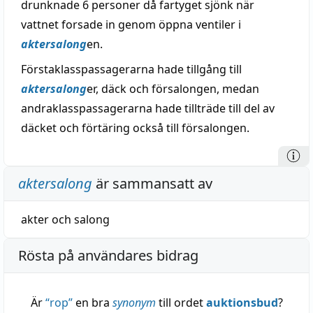
drunknade 6 personer då fartyget sjönk när
vattnet forsade in genom öppna ventiler i
aktersalong
en.
Förstaklasspassagerarna hade tillgång till
aktersalong
er, däck och försalongen, medan
andraklasspassagerarna hade tillträde till del av
däcket och förtäring också till försalongen.
aktersalong
är sammansatt av
akter
och
salong
Rösta på användares bidrag
Är
“
rop
”
en bra
synonym
till ordet
auktionsbud
?