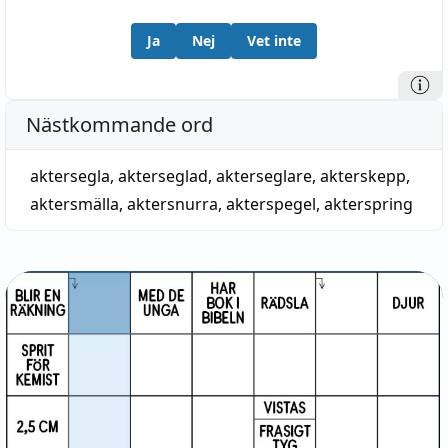
Ja
Nej
Vet inte
Nästkommande ord
aktersegla
,
akterseglad
,
akterseglare
,
akterskepp
,
aktersmälla
,
aktersnurra
,
akterspegel
,
akterspring