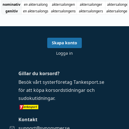
nominativ
en
aktersalong
aktersalongen
aktersalonger
aktersalonge
genitiv
en
aktersalongs
aktersalongens
aktersalongers
aktersalonge
Skapa konto
Logga in
Gillar du korsord?
Besök vårt systerföretag
Tankesport.se
för att köpa
korsordstidningar
och
sudokutidningar
.
Kontakt
support@synonymer.se