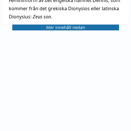
Femininform av det engelska namnet Dennis, som
kommer från det grekiska Dionysios eller latinska
Dionysius:
Zeus son
.
Mer innehåll nedan