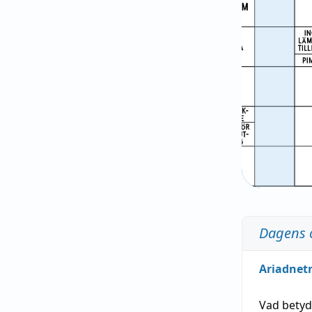
Dagens 
Ariadnet
Vad bety