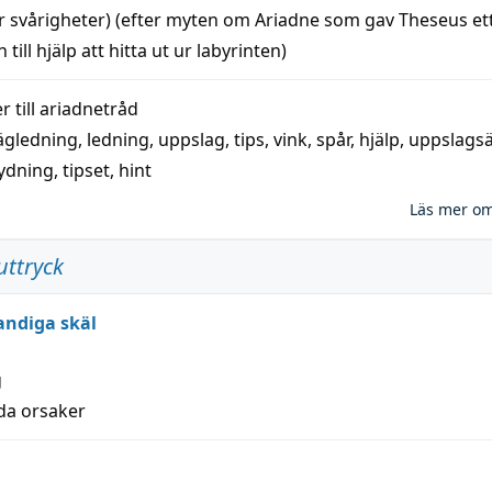
r svårigheter) (efter myten om Ariadne som gav Theseus et
 till
hjälp
att
hitta
ut ur labyrinten)
 till
ariadnetråd
ägledning
,
ledning
,
uppslag
,
tips
,
vink
,
spår
,
hjälp
,
uppslags
ydning,
tipset
,
hint
Läs mer o
uttryck
andiga skäl
g
lda orsaker