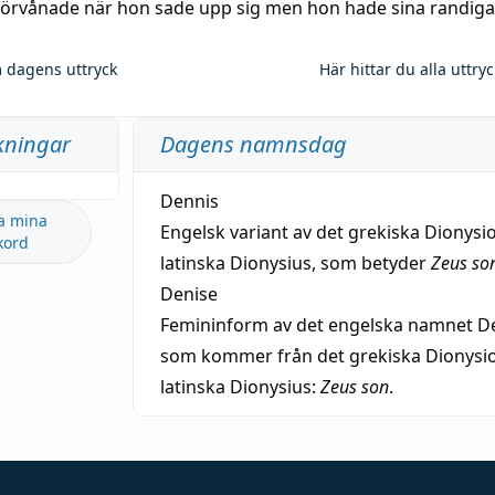
 förvånade när hon sade upp sig men hon hade sina randiga
 dagens uttryck
Här hittar du alla uttry
kningar
Dagens namnsdag
Dennis
a mina
Engelsk variant av det grekiska Dionysio
kord
latinska Dionysius, som betyder
Zeus so
Denise
Femininform av det engelska namnet De
som kommer från det grekiska Dionysios
latinska Dionysius:
Zeus son
.