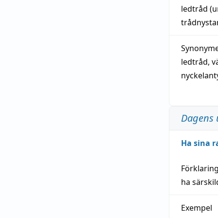
ledtråd
(u
trådnystan
Synonymer
ledtråd
,
v
nyckelant
Dagens 
Ha sina r
Förklarin
ha särski
Exempel