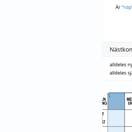
Är
“
rop
Nästko
alldeles n
alldeles sj