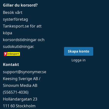
Gillar du korsord?
Besök vårt
systerföretag
Tankesport.se
för att
köpa
korsordstidningar
och
sudokutidningar
.
Skapa konto
Logga in
Kontakt
support@synonymer.se
Keesing Sverige AB /
Sinovum Media AB
(556571-4036)
Holländargatan 23
111 60 Stockholm