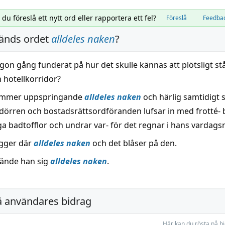
l du föreslå ett nytt ord eller rapportera ett fel?
Föreslå
Feedba
änds ordet
alldeles naken
?
gon gång funderat på hur det skulle kännas att plötsligt st
n hotellkorridor?
ommer uppspringande
alldeles naken
och härlig samtidigt 
 dörren och bostadsrättsordföranden lufsar in med frotté-
ga badtofflor och undrar var- för det regnar i hans vardags
igger där
alldeles naken
och det blåser på den.
 kände han sig
alldeles naken
.
å användares bidrag
Här kan du rösta på b