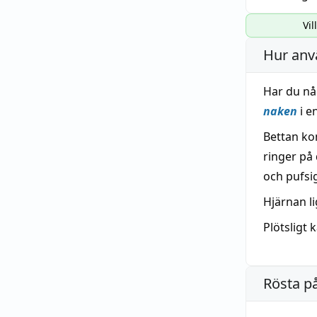
Vil
Hur anv
Har du nå
naken
i e
Bettan k
ringer på
och pufsi
Hjärnan l
Plötsligt
Rösta p