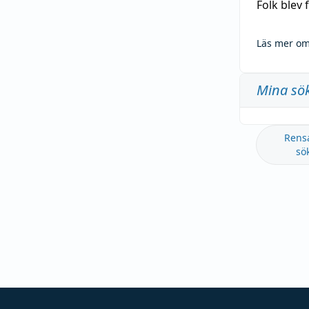
Folk blev
Läs mer om
Mina sö
Rens
sö