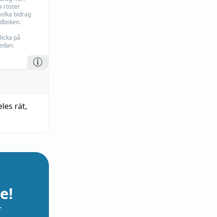
 röster
vilka bidrag
rdboken.
licka på
edan.
eles rät
,
e!
r