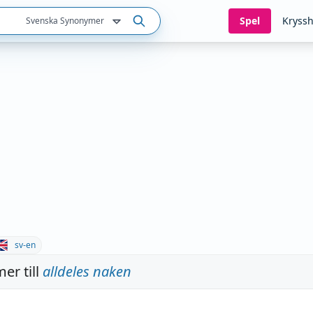
Spel
Kryssh
Svenska Synonymer
sv-en
er till
alldeles naken