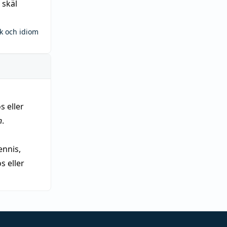
 skäl
ck och idiom
s eller
n
.
nnis,
 eller