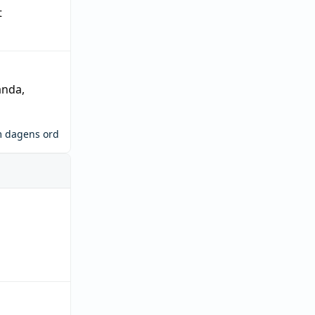
t
ända
,
m dagens ord