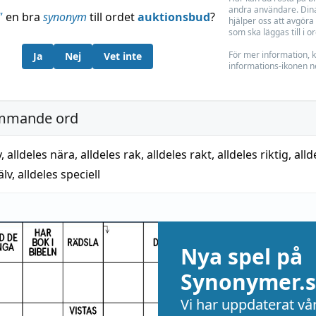
andra användare. Dina
”
en bra
synonym
till ordet
auktionsbud
?
hjälper oss att avgöra 
som ska läggas till i o
För mer information, k
Ja
Nej
Vet inte
informations-ikonen n
mmande ord
y
,
alldeles nära
,
alldeles rak
,
alldeles rakt
,
alldeles riktig
,
alld
älv
,
alldeles speciell
Nya spel på
Synonymer.s
Vi har uppdaterat vå