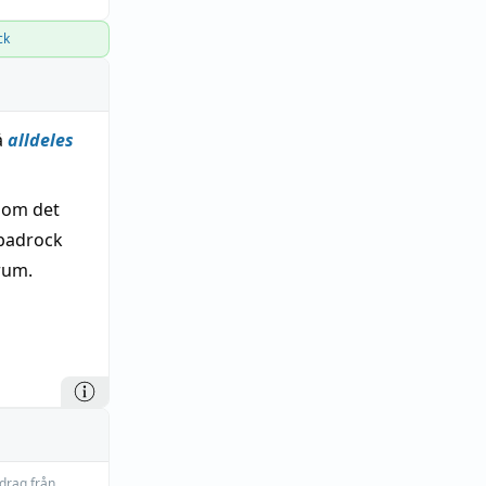
ck
å
alldeles
som det
 badrock
rum.
idrag från