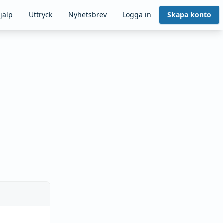
jälp
Uttryck
Nyhetsbrev
Logga in
Skapa konto