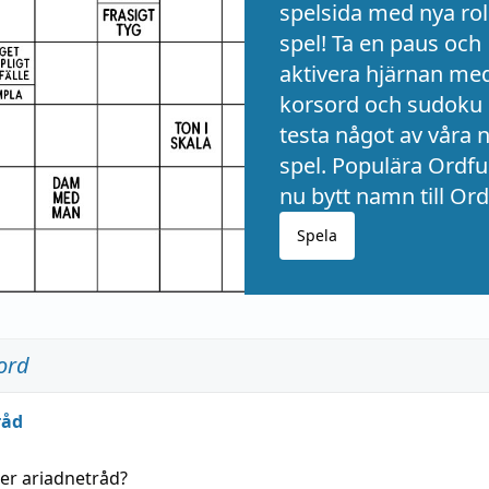
spelsida med nya rol
spel! Ta en paus och
aktivera hjärnan me
korsord och sudoku 
testa något av våra 
spel. Populära Ordful
nu bytt namn till Ord
Spela
ord
råd
der
ariadnetråd
?