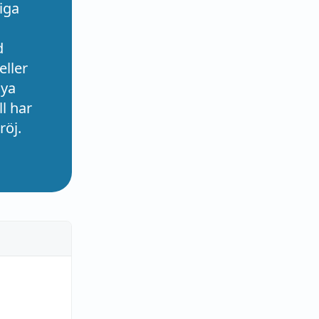
iga
d
eller
nya
l har
röj.