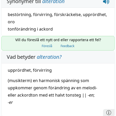
Synonymer till
alteration
bestörtning
,
förvirring
,
förskräckelse
,
upprördhet
,
oro
tonförändring i ackord
Vill du föreslå ett nytt ord eller rapportera ett fel?
Föreslå
Feedback
Vad betyder
alteration
?
upprördhet
,
förvirring
(musikterm) en
harmonisk
spänning
som
uppkommer genom
förändring
av en
melodi
-
eller ackordton med ett
halvt
tonsteg
||
-
en
;
-
er