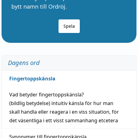
bytt namn till Ordröj.
Spela
Dagens ord
Fingertoppskänsla
Vad betyder
fingertoppskänsla
?
(
bildlig
betydelse)
intuitiv
känsla
för hur man
skall
handla
eller
reagera
i en viss
situation
, för
det väsentliga i ett visst
sammanhang
etcetera
Synonymer till
fingertoppskänsla