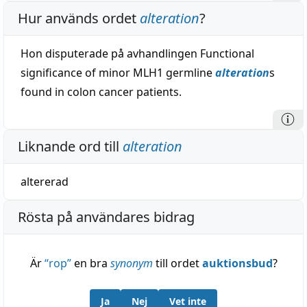
Hur används ordet
alteration
?
Hon disputerade på avhandlingen Functional
significance of minor MLH1 germline
alteration
s
found in colon cancer patients.
Liknande ord till
alteration
altererad
Rösta på användares bidrag
Är
“
rop
”
en bra
synonym
till ordet
auktionsbud
?
Ja
Nej
Vet inte