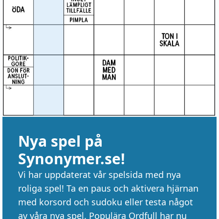
Nya spel på
Synonymer.se!
Vi har uppdaterat vår spelsida med nya
roliga spel! Ta en paus och aktivera hjärnan
med korsord och sudoku eller testa något
av våra nya spel. Populära Ordfull har nu