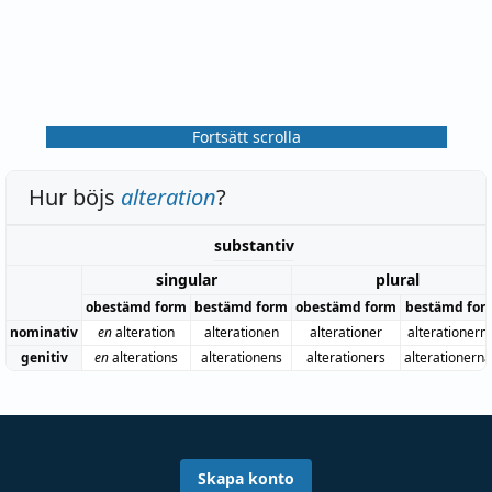
Fortsätt scrolla
Hur böjs
alteration
?
substantiv
singular
plural
obestämd form
bestämd form
obestämd form
bestämd for
nominativ
en
alteration
alterationen
alterationer
alterationern
genitiv
en
alterations
alterationens
alterationers
alterationern
Skapa konto