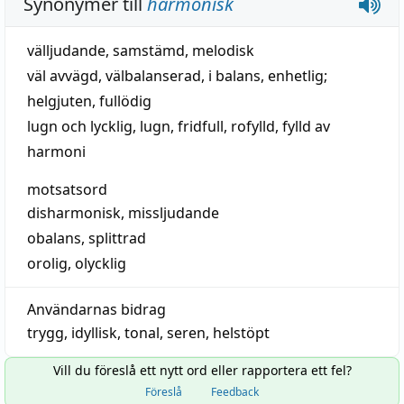
Synonymer till
harmonisk
välljudande
,
samstämd
,
melodisk
väl avvägd
,
välbalanserad
,
i balans
,
enhetlig
;
helgjuten
,
fullödig
lugn och lycklig
,
lugn
,
fridfull
,
rofylld
,
fylld av
harmoni
motsatsord
disharmonisk
,
missljudande
obalans
,
splittrad
orolig
,
olycklig
Användarnas bidrag
trygg
,
idyllisk
,
tonal
,
seren
,
helstöpt
Vill du föreslå ett nytt ord eller rapportera ett fel?
Föreslå
Feedback