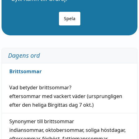
Spela
Dagens ord
Brittsommar
Vad betyder
brittsommar
?
eftersommar
med
vackert
väder
(
ursprungligen
efter den heliga Birgittas
dag
7 okt.)
Synonymer till
brittsommar
indiansommar
,
oktobersommar
,
soliga höstdagar
,
eftersommar
,
förhöst
,
fattigmanssommar
,