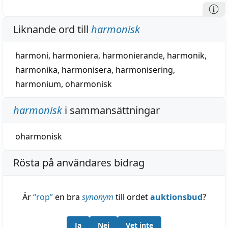
Liknande ord till
harmonisk
harmoni
,
harmoniera
,
harmonierande
,
harmonik
,
harmonika
,
harmonisera
,
harmonisering
,
harmonium
,
oharmonisk
harmonisk
i sammansättningar
oharmonisk
Rösta på användares bidrag
Är
“
rop
”
en bra
synonym
till ordet
auktionsbud
?
Ja
Nej
Vet inte