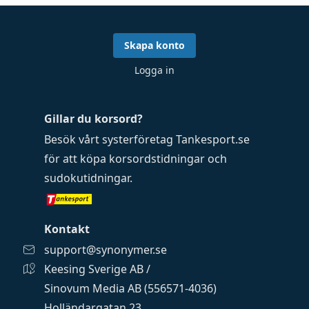
Skapa konto
Logga in
Gillar du korsord?
Besök vårt systerföretag
Tankesport.se
för att köpa
korsordstidningar
och
sudokutidningar
.
Kontakt
support@synonymer.se
Keesing Sverige AB /
Sinovum Media AB (556571-4036)
Holländargatan 23