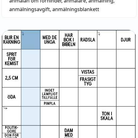
anmälan om förhinder
,
anmälare
,
anmälning
,
anmälningsavgift
,
anmälningsblankett