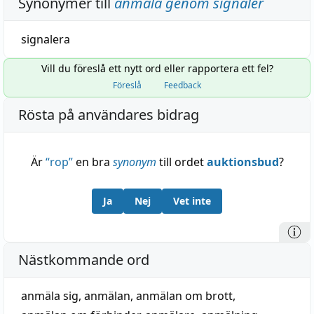
Synonymer till
anmäla genom signaler
signalera
Vill du föreslå ett nytt ord eller rapportera ett fel?
Föreslå
Feedback
Rösta på användares bidrag
Är
“
rop
”
en bra
synonym
till ordet
auktionsbud
?
Ja
Nej
Vet inte
Nästkommande ord
anmäla sig
,
anmälan
,
anmälan om brott
,