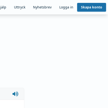
jälp
Uttryck
Nyhetsbrev
Logga in
Skapa konto