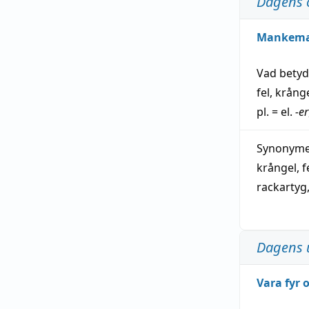
Dagens 
Mankem
Vad bety
fel
,
krång
pl. = el.
-er
Synonymer
krångel
,
f
rackartyg
Dagens 
Vara fyr