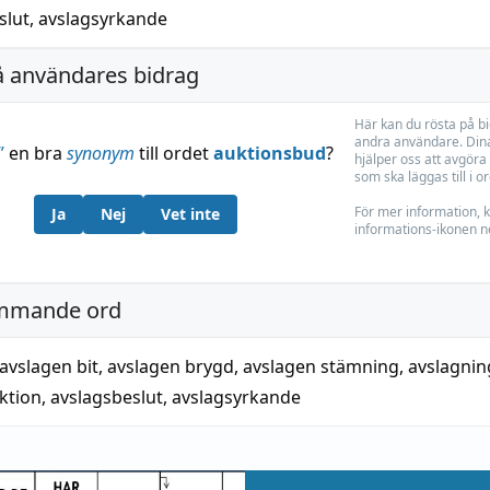
slut
,
avslagsyrkande
å användares bidrag
Här kan du rösta på b
andra användare. Dina
”
en bra
synonym
till ordet
auktionsbud
?
hjälper oss att avgöra 
som ska läggas till i o
För mer information, k
Ja
Nej
Vet inte
informations-ikonen n
mmande ord
avslagen bit
,
avslagen brygd
,
avslagen stämning
,
avslagnin
ktion
,
avslagsbeslut
,
avslagsyrkande