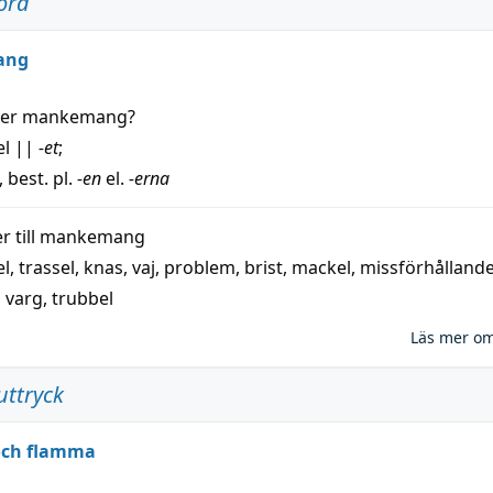
ord
ang
der
mankemang
?
el
||
-et
;
, best. pl.
-en
el.
-erna
 till
mankemang
el
,
trassel
,
knas
,
vaj
,
problem
,
brist
,
mackel
,
missförhålland
,
varg
,
trubbel
Läs mer o
uttryck
 och flamma