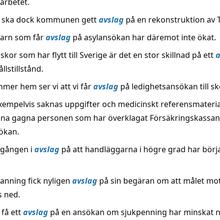
arbetet.
T ska dock kommunen gett
avslag
på en rekonstruktion av 
barn som får
avslag
på asylansökan har däremot inte ökat.
kor som har flytt till Sverige är det en stor skillnad på ett
a
llstillstånd.
mer hem ser vi att vi får
avslag
på ledighetsansökan till sk
xempelvis saknas uppgifter och medicinskt referensmateri
nna gagna personen som har överklagat Försäkringskassa
ökan.
dgången i
avslag
på att handläggarna i högre grad har börja
anning fick nyligen
avslag
på sin begäran om att målet m
s ned.
 få ett
avslag
på en ansökan om sjukpenning har minskat 