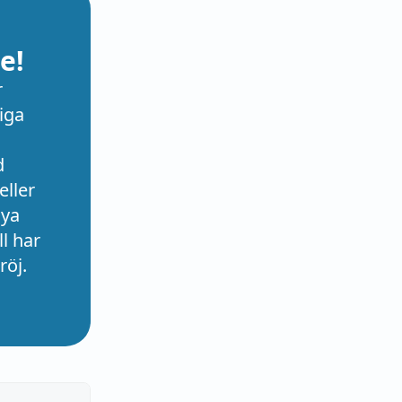
e!
r
iga
d
eller
nya
l har
röj.