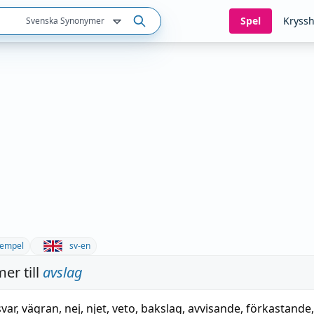
Spel
Kryssh
Svenska Synonymer
empel
sv-en
er till
avslag
var
,
vägran
,
nej
,
njet
,
veto
,
bakslag
,
avvisande
,
förkastande
,