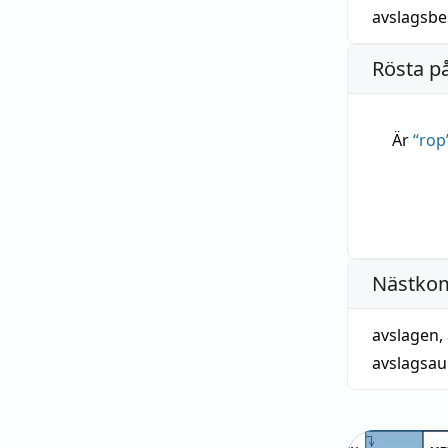
avslagsbe
Rösta p
Är
“
rop
Nästko
avslagen
,
avslagsau