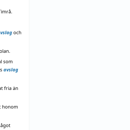
Timrå.
vslag
och
olan.
al som
ns
avslag
t fria än
ot honom
något