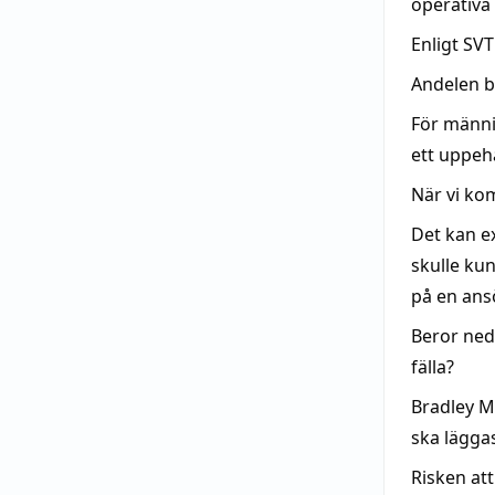
operativa 
Enligt SV
Andelen 
För männis
ett uppehå
När vi kom
Det kan e
skulle ku
på en ans
Beror ne
fälla?
Bradley M
ska lägga
Risken att