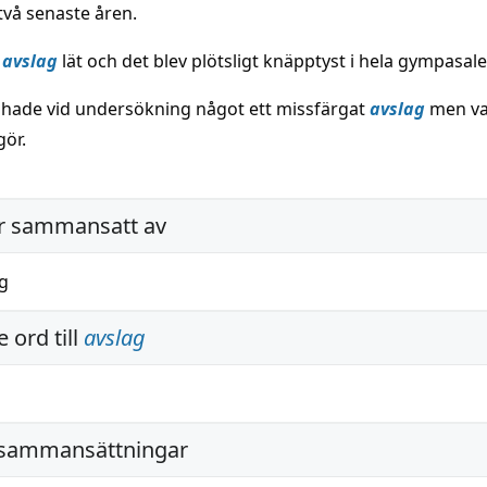
två senaste åren.
r
avslag
lät och det blev plötsligt knäpptyst i hela gympasale
 hade vid undersökning något ett missfärgat
avslag
men var
gör.
r sammansatt av
ag
 ord till
avslag
 sammansättningar