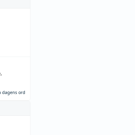
e
,
m dagens ord