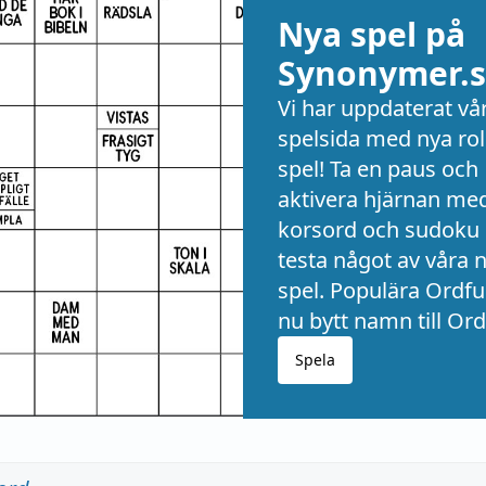
Nya spel på
Synonymer.s
Vi har uppdaterat vå
spelsida med nya rol
spel! Ta en paus och
aktivera hjärnan me
korsord och sudoku 
testa något av våra 
spel. Populära Ordful
nu bytt namn till Ord
Spela