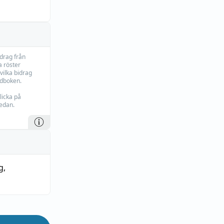
idrag från
 röster
vilka bidrag
rdboken.
licka på
edan.
g
,