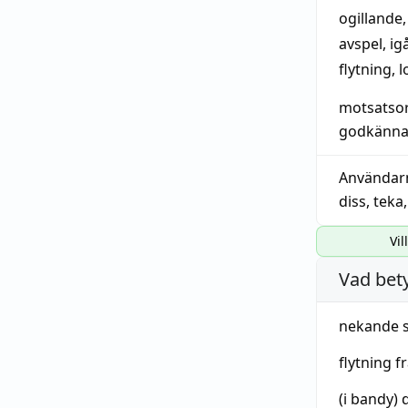
ogillande
avspel
,
ig
flytning
, 
motsatso
godkänn
Användar
diss
,
teka
Vil
Vad bet
nekande
flytning
fr
(i bandy) 