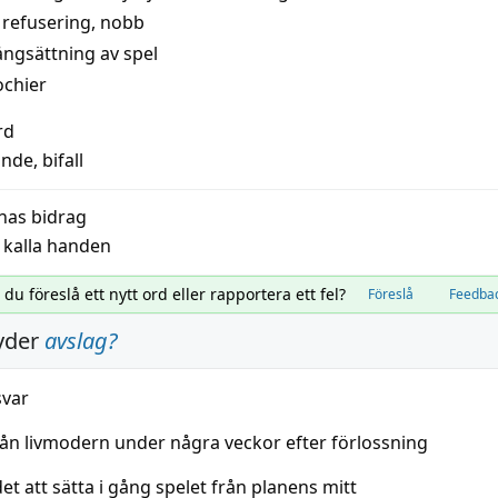
,
refusering
,
nobb
ångsättning av spel
lochier
rd
ande
,
bifall
nas bidrag
,
kalla handen
l du föreslå ett nytt ord eller rapportera ett fel?
Föreslå
Feedba
yder
avslag
?
svar
ån livmodern under några veckor efter
förlossning
det att sätta i
gång
spelet
från planens mitt