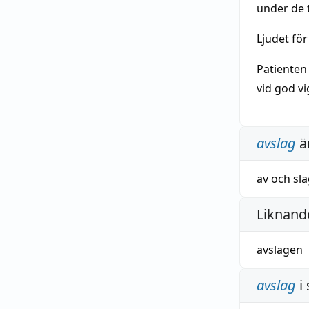
under de 
Ljudet fö
Patienten
vid god vi
avslag
ä
av
och
sl
Liknande
avslagen
avslag
i