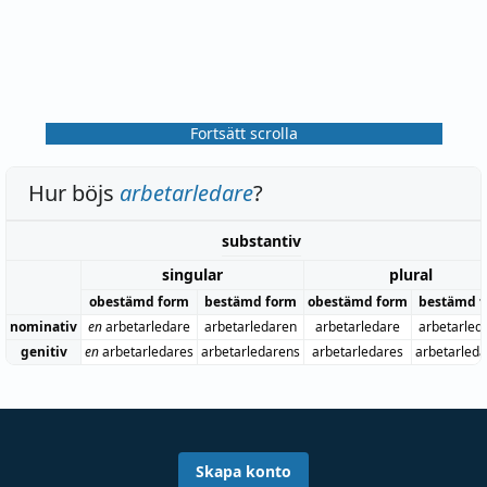
Fortsätt scrolla
Hur böjs
arbetarledare
?
substantiv
singular
plural
obestämd form
bestämd form
obestämd form
bestämd 
nominativ
en
arbetarledare
arbetarledaren
arbetarledare
arbetarled
genitiv
en
arbetarledares
arbetarledarens
arbetarledares
arbetarled
Skapa konto