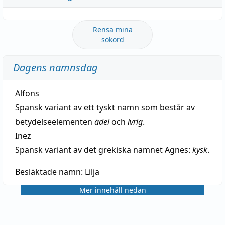
Rensa mina
sökord
Dagens namnsdag
Alfons
Spansk variant av ett tyskt namn som består av
betydelseelementen
ädel
och
ivrig
.
Inez
Spansk variant av det grekiska namnet Agnes:
kysk
.
Besläktade namn:
Lilja
Mer innehåll nedan