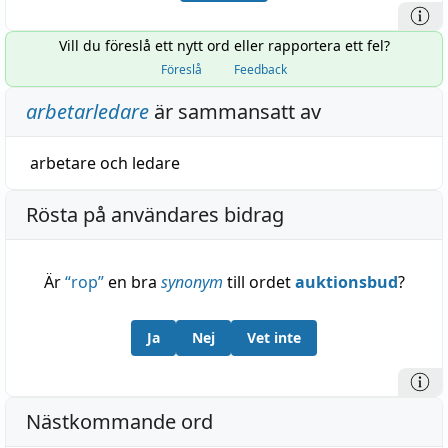
Vill du föreslå ett nytt ord eller rapportera ett fel?
Föreslå
Feedback
arbetarledare
är sammansatt av
arbetare
och
ledare
Rösta på användares bidrag
Är
“
rop
”
en bra
synonym
till ordet
auktionsbud
?
Ja
Nej
Vet inte
Nästkommande ord