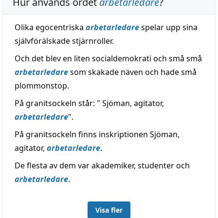
Hur används ordet
arbetarledare
?
Olika egocentriska
arbetarledare
spelar upp sina
självförälskade stjärnroller.
Och det blev en liten socialdemokrati och små små
arbetarledare
som skakade näven och hade små
plommonstop.
På granitsockeln står: " Sjöman, agitator,
arbetarledare
".
På granitsockeln finns inskriptionen Sjöman,
agitator,
arbetarledare
.
De flesta av dem var akademiker, studenter och
arbetarledare
.
Visa fler