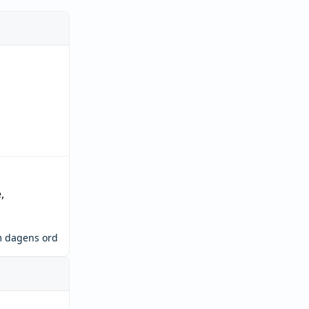
e
,
m dagens ord