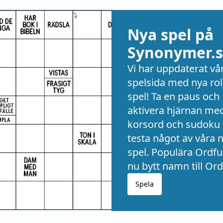
Nya spel på
Synonymer.s
Vi har uppdaterat vå
spelsida med nya rol
spel! Ta en paus och
aktivera hjärnan me
korsord och sudoku 
testa något av våra 
spel. Populära Ordful
nu bytt namn till Ord
Spela