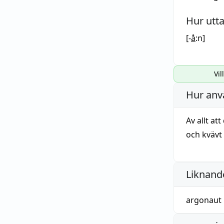
Hur utt
[-
å
:n]
Vil
Hur anv
Av allt at
och kvävt
Liknande
argonaut