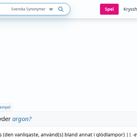
Spel
Kryssh
Svenska Synonymer
empel
yder
argon
?
s
(den vanligaste,
använd
(s) bland annat i glödlampor)
||
-
e