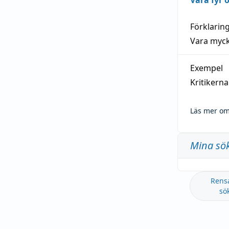
Vara fyr
Förklarin
Vara myck
Exempel
Kritikern
Läs mer om
Mina sö
Rens
sö