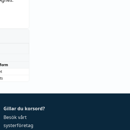
Agnes:
form
et
ts
Gillar du korsord?
Besök vårt
systerföretag