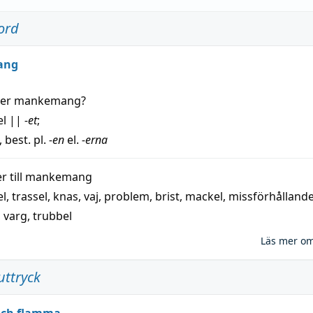
ord
ang
der
mankemang
?
el
||
-et
;
, best. pl.
-en
el.
-erna
 till
mankemang
el
,
trassel
,
knas
,
vaj
,
problem
,
brist
,
mackel
,
missförhålland
,
varg
,
trubbel
Läs mer o
uttryck