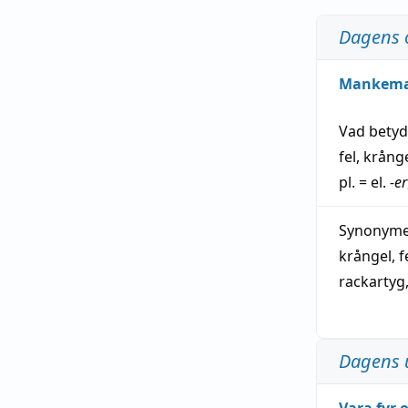
Dagens 
Mankem
Vad bety
fel
,
krång
pl. = el.
-er
Synonymer
krångel
,
f
rackartyg
Dagens 