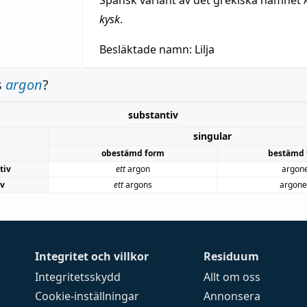
Spansk variant av det grekiska namnet 
kysk
.
Besläktade namn:
Lilja
s
argon
?
substantiv
singular
obestämd form
bestämd 
tiv
ett
argon
argon
iv
ett
argons
argone
Integritet och villkor
Residuum
Integritetsskydd
Allt om oss
Cookie-inställningar
Annonsera