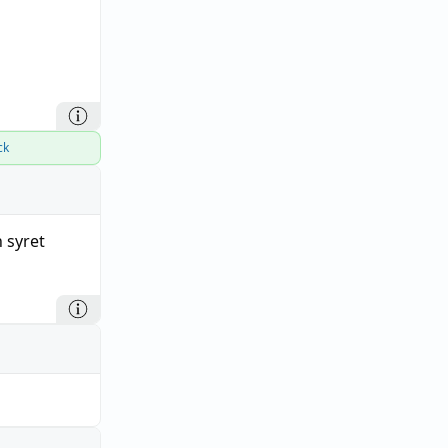
ck
 syret