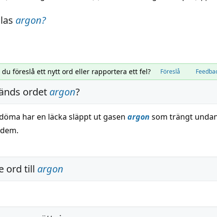
alas
argon
?
l du föreslå ett nytt ord eller rapportera ett fel?
Föreslå
Feedba
änds ordet
argon
?
t döma har en läcka släppt ut gasen
argon
som trängt undan
 dem.
 ord till
argon