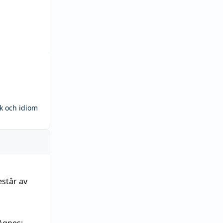
ck och idiom
estår av