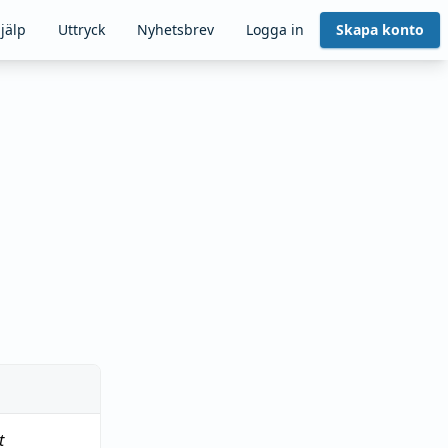
jälp
Uttryck
Nyhetsbrev
Logga in
Skapa konto
t