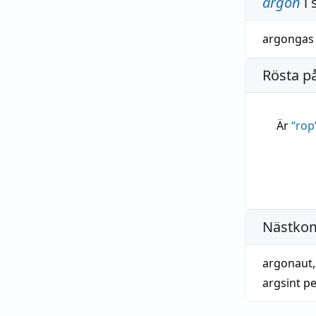
argon
i 
argongas
Rösta p
Är
“
rop
Nästko
argonaut
argsint p