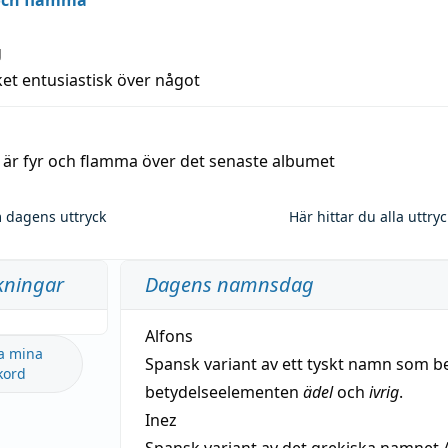
 och flamma
g
et entusiastisk över något
a är fyr och flamma över det senaste albumet
 dagens uttryck
Här hittar du alla uttry
kningar
Dagens namnsdag
Alfons
a mina
Spansk variant av ett tyskt namn som b
kord
betydelseelementen
ädel
och
ivrig
.
Inez