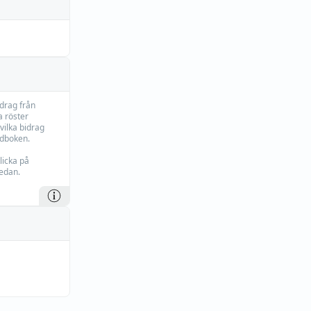
idrag från
 röster
vilka bidrag
rdboken.
licka på
edan.