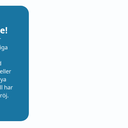
e!
r
iga
d
eller
nya
l har
röj.