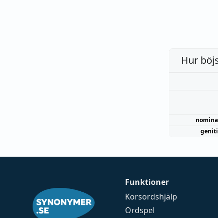
Hur böj
nomina
genit
Funktioner
Korsordshjälp
Ordspel