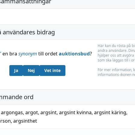
sammansättningar
å användares bidrag
Här kan du rösta på b
andra användare. Dina
”
en bra
synonym
till ordet
auktionsbud
?
hjälper oss att avgöra 
som ska läggas till i o
För mer information, k
Ja
Nej
Vet inte
informations-ikonen n
mmande ord
,
argongas
,
argot
,
argsint
,
argsint kvinna
,
argsint käring
,
erson
,
argsinthet