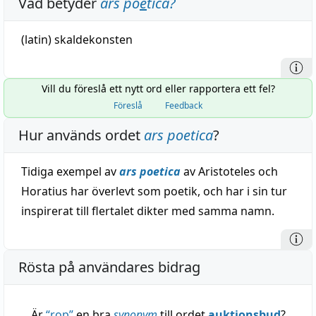
Vad betyder
ars po
e
tica
?
(latin)
skaldekonsten
Vill du föreslå ett nytt ord eller rapportera ett fel?
Föreslå
Feedback
Hur används ordet
ars poetica
?
Tidiga exempel av
ars poetica
av Aristoteles och
Horatius har överlevt som poetik, och har i sin tur
inspirerat till flertalet dikter med samma namn.
Rösta på användares bidrag
Är
“
rop
”
en bra
synonym
till ordet
auktionsbud
?