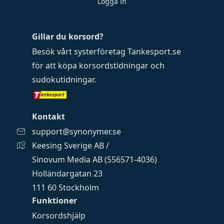
Logga in
Gillar du korsord?
Besök vårt systerföretag
Tankesport.se
för att köpa
korsordstidningar
och
sudokutidningar
.
Kontakt
support@synonymer.se
Keesing Sverige AB /
Sinovum Media AB (556571-4036)
Holländargatan 23
111 60 Stockholm
Funktioner
Korsordshjälp