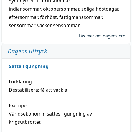
Synonymer till
brittsommar
indiansommar
,
oktobersommar
,
soliga höstdagar
,
eftersommar
,
förhöst
,
fattigmanssommar
,
sensommar
,
vacker sensommar
Läs mer om dagens ord
Dagens uttryck
Sätta i gungning
Förklaring
Destabilisera; få att vackla
Exempel
Världsekonomin sattes i gungning av
krigsutbrottet