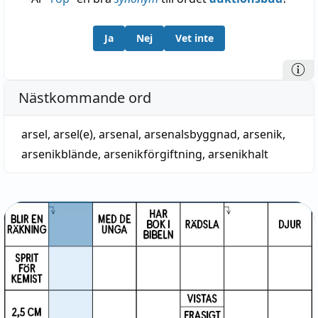
Ja
Nej
Vet inte
Nästkommande ord
arsel
,
arsel(e)
,
arsenal
,
arsenalsbyggnad
,
arsenik
,
arsenikblände
,
arsenikförgiftning
,
arsenikhalt