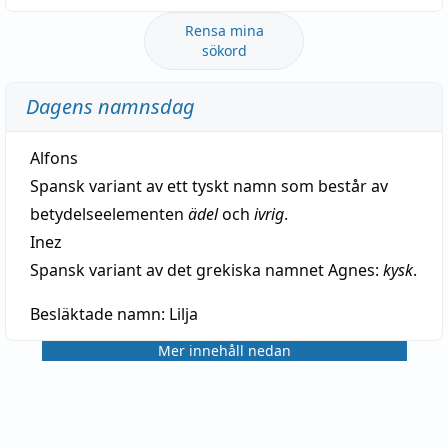
Rensa mina
sökord
Dagens namnsdag
Alfons
Spansk variant av ett tyskt namn som består av
betydelseelementen
ädel
och
ivrig
.
Inez
Spansk variant av det grekiska namnet Agnes:
kysk
.
Besläktade namn:
Lilja
Mer innehåll nedan