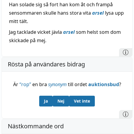
Han solade sig så fort han kom åt och frampå
sensommaren skulle hans stora vita
arsel
lysa upp
mitt tält.
Jag tacklade vicket jävla
arsel
som helst som dom
skickade på mej.
Rösta på användares bidrag
Är
“
rop
”
en bra
synonym
till ordet
auktionsbud
?
Ja
Nej
Vet inte
Nästkommande ord