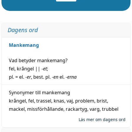
Dagens ord
Mankemang
Vad betyder
mankemang
?
fel
,
krångel
||
-et
;
pl. = el.
-er
, best. pl.
-en
el.
-erna
Synonymer till
mankemang
krångel
,
fel
,
trassel
,
knas
,
vaj
,
problem
,
brist
,
mackel
,
missförhållande
,
rackartyg
,
varg
,
trubbel
Läs mer om dagens ord