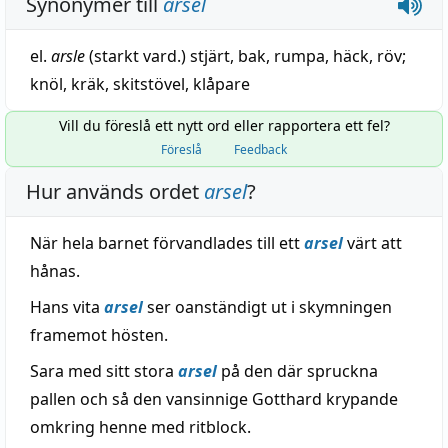
Synonymer till
arsel
el.
arsle
(
starkt
vard.)
stjärt
,
bak
,
rumpa
,
häck
,
röv
;
knöl
,
kräk
,
skitstövel
,
klåpare
Vill du föreslå ett nytt ord eller rapportera ett fel?
Föreslå
Feedback
Hur används ordet
arsel
?
När hela barnet förvandlades till ett
arsel
värt att
hånas.
Hans vita
arsel
ser oanständigt ut i skymningen
framemot hösten.
Sara med sitt stora
arsel
på den där spruckna
pallen och så den vansinnige Gotthard krypande
omkring henne med ritblock.